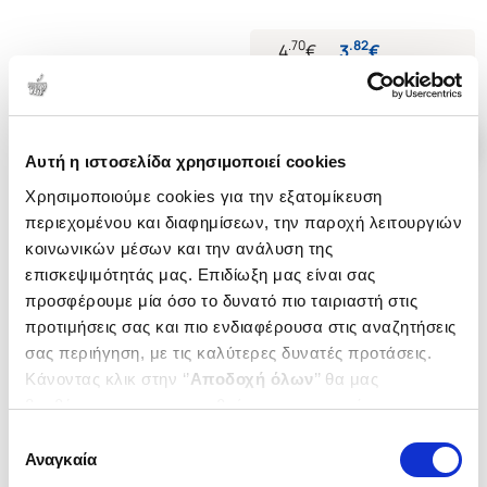
.
70
.
82
4
€
3
€
Τιμή Έκδοσης
Τιμή Πολιτείας
Αυτή η ιστοσελίδα χρησιμοποιεί cookies
Χρησιμοποιούμε cookies για την εξατομίκευση
περιεχομένου και διαφημίσεων, την παροχή λειτουργιών
κοινωνικών μέσων και την ανάλυση της
επισκεψιμότητάς μας. Επιδίωξη μας είναι σας
προσφέρουμε μία όσο το δυνατό πιο ταιριαστή στις
προτιμήσεις σας και πιο ενδιαφέρουσα στις αναζητήσεις
σας περιήγηση, με τις καλύτερες δυνατές προτάσεις.
Κάνοντας κλικ στην ‘’
Αποδοχή όλων
’’ θα μας
βοηθήσετε να ανταποκριθούμε στα παραπάνω.
Μπορείτε επίσης να επεξεργαστείτε ποια cookies σας
Εξαντλημένο
Επιλογή
ενδιαφέρουν και να επιλέξετε από τα παρακάτω με την
Αναγκαία
συγκατάθεσης
(
0
)
(
0
)
‘’
Αποδοχή επιλογών
΄΄και να ενημερωθείτε σχετικά με