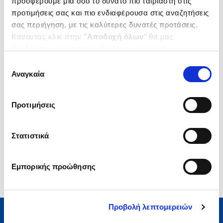
προσφέρουμε μία όσο το δυνατό πιο ταιριαστή στις
προτιμήσεις σας και πιο ενδιαφέρουσα στις αναζητήσεις
.
20
.
84
21
€
14
€
σας περιήγηση, με τις καλύτερες δυνατές προτάσεις.
Τιμή Έκδοσης
Τιμή Πολιτείας
Κάνοντας κλικ στην ‘’
Αποδοχή όλων
’’ θα μας
βοηθήσετε να ανταποκριθούμε στα παραπάνω.
Μπορείτε επίσης να επεξεργαστείτε ποια cookies σας
Επιλογή
ενδιαφέρουν και να επιλέξετε από τα παρακάτω με την
Αναγκαία
συγκατάθεσης
‘’
Αποδοχή επιλογών
΄΄και να ενημερωθείτε σχετικά με
τα cookies στην ‘’Προβολή λεπτομερειών’’.
Προτιμήσεις
1-1 από 1 προϊόντα
Στατιστικά
Εμπορικής προώθησης
Προβολή λεπτομερειών