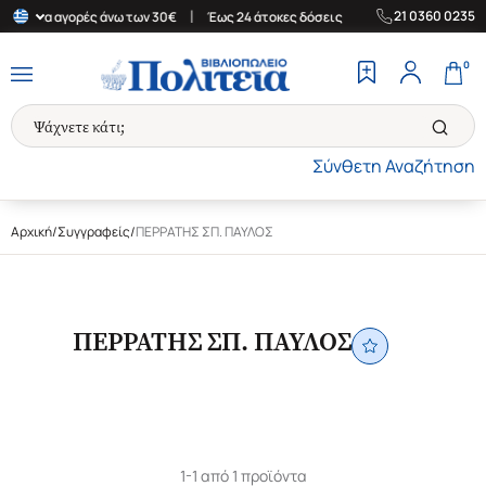
|
|
21 0360 0235
άδα για αγορές άνω των 30€
Έως 24 άτοκες δόσεις
Δωρεάν Μετα
0
Σύνθετη Αναζήτηση
Αρχική
/
Συγγραφείς
/
ΠΕΡΡΑΤΗΣ ΣΠ. ΠΑΥΛΟΣ
ΠΕΡΡΑΤΗΣ ΣΠ. ΠΑΥΛΟΣ
1-1 από 1 προϊόντα