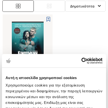
Δημοτικότητα
Αυτή η ιστοσελίδα χρησιμοποιεί cookies
(
1
)
Χρησιμοποιούμε cookies για την εξατομίκευση
ΚΙΝΟΥΜΕΝΗ ΑΜΜΟΣ
περιεχομένου και διαφημίσεων, την παροχή λειτουργιών
PERSSON-GIOLITO MALIN
κοινωνικών μέσων και την ανάλυση της
Κωδ. Πολιτείας
:
1200-1169
επισκεψιμότητάς μας. Επιδίωξη μας είναι σας