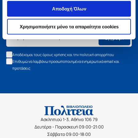
Μάθετε τα νέα της Πολιτείας
Αποδοχή Όλων
Εγγραφείτε στο newsletter μας και μάθετε πρώτοι όλα τα
νέα βιβλία, τις εξαιρετικές τιμές και τις εκδηλώσεις μας.
Χρησιμοποιήστε μόνο τα απαραίτητα cookies
Εγγραφή
Αποδέχομαι τους όρους χρήσης και την πολιτική απορρήτου
Επιθυμώ να λαμβάνω προσωποποιημένα ενημερωτικά email και
προτάσεις
Ασκληπιού 1-3, Αθήνα 106 79
Δευτέρα - Παρασκευή 09:00-21:00
Σάββατο 09:00-18:00