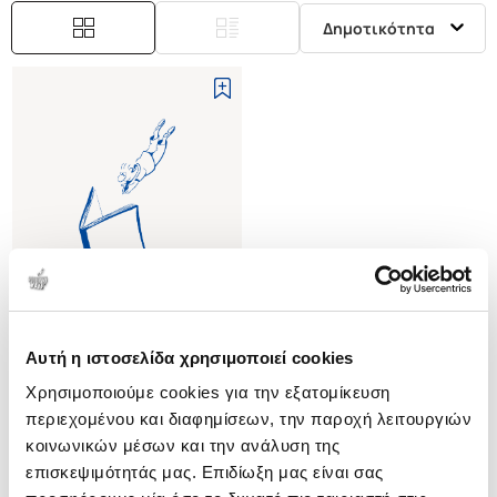
Δημοτικότητα
Αυτή η ιστοσελίδα χρησιμοποιεί cookies
(
0
)
Χρησιμοποιούμε cookies για την εξατομίκευση
(H/B) ERIC VOEGELIN'S
DIALOGUE WITH THE
περιεχομένου και διαφημίσεων, την παροχή λειτουργιών
POSTMODERNS
PETRAKIS A. PETER
κοινωνικών μέσων και την ανάλυση της
SEARCHING FOR FOUNDATIONS
επισκεψιμότητάς μας. Επιδίωξη μας είναι σας
Κωδ. Πολιτείας
:
0889-0006