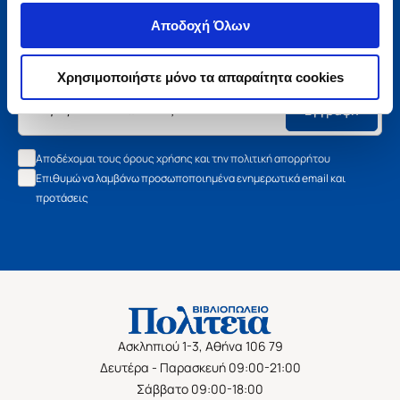
Μάθετε τα νέα της Πολιτείας
Αποδοχή Όλων
Εγγραφείτε στο newsletter μας και μάθετε πρώτοι όλα τα
νέα βιβλία, τις εξαιρετικές τιμές και τις εκδηλώσεις μας.
Χρησιμοποιήστε μόνο τα απαραίτητα cookies
Εγγραφή
Αποδέχομαι τους όρους χρήσης και την πολιτική απορρήτου
Επιθυμώ να λαμβάνω προσωποποιημένα ενημερωτικά email και
προτάσεις
Ασκληπιού 1-3, Αθήνα 106 79
Δευτέρα - Παρασκευή 09:00-21:00
Σάββατο 09:00-18:00