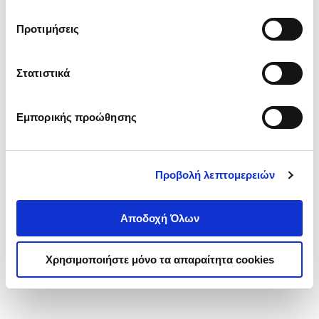
Βάλε χρώμα στις πληγές σου
τα cookies στην ‘’Προβολή λεπτομερειών’’.
ΠΗΛΙΟΥ ΧΡΥΣΑ
Προτιμήσεις
Κωδ. Πολιτείας
:
6173-0053
Στατιστικά
.
14
.
13
20
€
18
€
Εμπορικής προώθησης
Τιμή Έκδοσης
Τιμή Πολιτείας
Προβολή λεπτομερειών
Αποδοχή Όλων
1-1 από 1 προϊόντα
Χρησιμοποιήστε μόνο τα απαραίτητα cookies