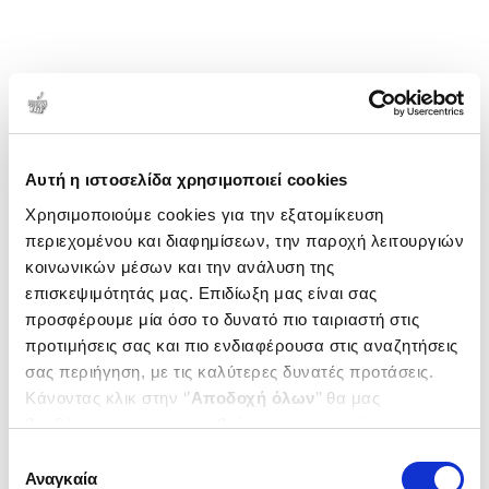
πραγματοποιήθηκε στο Παρίσι την εποχή της
γέννησης της Paloma, και βρίσκεται σε πολλά από
τα έργα του πατέρα της.
1-2 από 2 προϊόντα
Δημοτικότητα
Αυτή η ιστοσελίδα χρησιμοποιεί cookies
Χρησιμοποιούμε cookies για την εξατομίκευση
περιεχομένου και διαφημίσεων, την παροχή λειτουργιών
κοινωνικών μέσων και την ανάλυση της
επισκεψιμότητάς μας. Επιδίωξη μας είναι σας
προσφέρουμε μία όσο το δυνατό πιο ταιριαστή στις
προτιμήσεις σας και πιο ενδιαφέρουσα στις αναζητήσεις
σας περιήγηση, με τις καλύτερες δυνατές προτάσεις.
Κάνοντας κλικ στην ‘’
Αποδοχή όλων
’’ θα μας
βοηθήσετε να ανταποκριθούμε στα παραπάνω.
Μπορείτε επίσης να επεξεργαστείτε ποια cookies σας
Επιλογή
Εξαντλημένο
ενδιαφέρουν και να επιλέξετε από τα παρακάτω με την
Αναγκαία
συγκατάθεσης