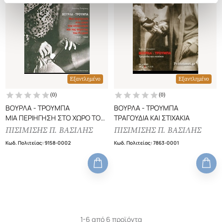
Εξαντλημένο
Εξαντλημένο
(
0
)
(
0
)
ΒΟΥΡΛΑ - ΤΡΟΥΜΠΑ
ΒΟΥΡΛΑ - ΤΡΟΥΜΠΑ
ΜΙΑ ΠΕΡΙΗΓΗΣΗ ΣΤΟ ΧΩΡΟ ΤΟΥ
ΤΡΑΓΟΥΔΙΑ ΚΑΙ ΣΤΙΧΑΚΙΑ
ΥΠΟΚΟΣΜΟΥ ΚΑΙ ΤΗΣ
ΠΙΣΙΜΙΣΗΣ Π. ΒΑΣΙΛΗΣ
ΠΙΣΙΜΙΣΗΣ Π. ΒΑΣΙΛΗΣ
ΠΟΡΝΕΙΑΣ ΤΟΥ ΠΕΙΡΑΙΑ (1840-
Κωδ. Πολιτείας
:
9158-0002
Κωδ. Πολιτείας
:
7863-0001
1968)
1-6 από 6 προϊόντα