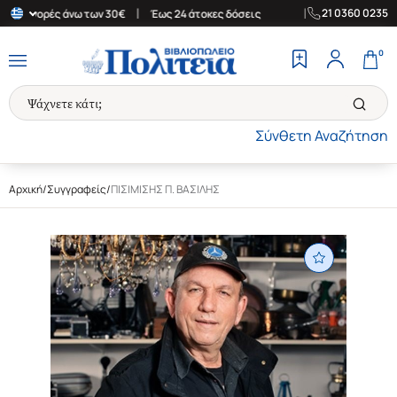
|
|
21 0360 0235
ια αγορές άνω των 30€
Έως 24 άτοκες δόσεις
Δωρεάν Μεταφορικ
0
Σύνθετη Αναζήτηση
Αρχική
/
Συγγραφείς
/
ΠΙΣΙΜΙΣΗΣ Π. ΒΑΣΙΛΗΣ