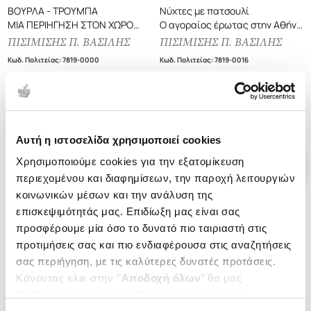
ΒΟΥΡΛΑ - ΤΡΟΥΜΠΑ
Νύχτες με πατσουλί
ΜΙΑ ΠΕΡΙΗΓΗΣΗ ΣΤΟΝ ΧΩΡΟ
Ο αγοραίος έρωτας στην Αθήνα
ΤΟΥ ΠΕΡΙΘΩΡΙΟΥ ΚΑΙ ΤΗΣ
τον 20ο αιώνα
ΠΙΣΙΜΙΣΗΣ Π. ΒΑΣΙΛΗΣ
ΠΙΣΙΜΙΣΗΣ Π. ΒΑΣΙΛΗΣ
ΠΟΡΝΕΙΑΣ ΤΟΥ ΠΕΙΡΑΙΑ (1840-
Κωδ. Πολιτείας
:
7819-0000
Κωδ. Πολιτείας
:
7819-0016
1968)
.
96
.
87
.
87
.
21
16
€
11
€
18
€
13
€
Τιμή Έκδοσης
Τιμή Πολιτείας
Τιμή Έκδοσης
Τιμή Πολιτείας
Αυτή η ιστοσελίδα χρησιμοποιεί cookies
Χρησιμοποιούμε cookies για την εξατομίκευση
περιεχομένου και διαφημίσεων, την παροχή λειτουργιών
κοινωνικών μέσων και την ανάλυση της
επισκεψιμότητάς μας. Επιδίωξη μας είναι σας
προσφέρουμε μία όσο το δυνατό πιο ταιριαστή στις
προτιμήσεις σας και πιο ενδιαφέρουσα στις αναζητήσεις
σας περιήγηση, με τις καλύτερες δυνατές προτάσεις.
Κάνοντας κλικ στην ‘’
Αποδοχή όλων
’’ θα μας
βοηθήσετε να ανταποκριθούμε στα παραπάνω.