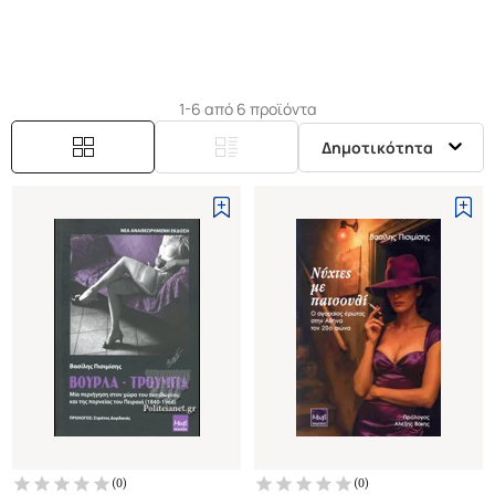
Τρούμπα, Βούρλα, Λιμάνι. Χώρος και μνήμη του
πειραϊκού περιθωρίου στον 20ό αιώνα.
1-6 από 6 προϊόντα
Δημοτικότητα
(
0
)
(
0
)