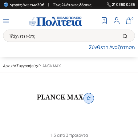
|
|
21 0360 0235
 για αγορές άνω των 30€
Έως 24 άτοκες δόσεις
Δωρεάν Μεταφορ
0
Σύνθετη Αναζήτηση
Αρχική
/
Συγγραφείς
/
PLANCK MAX
PLANCK MAX
1-3 από 3 προϊόντα