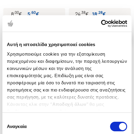
.
00
.
60
.
38
.
28
8
€
5
€
24
€
18
€
Τιμή Έκδοσης
Τιμή Πολιτείας
Τιμή Έκδοσης
Τιμή Πολιτείας
Αυτή η ιστοσελίδα χρησιμοποιεί cookies
Χρησιμοποιούμε cookies για την εξατομίκευση
περιεχομένου και διαφημίσεων, την παροχή λειτουργιών
κοινωνικών μέσων και την ανάλυση της
επισκεψιμότητάς μας. Επιδίωξη μας είναι σας
προσφέρουμε μία όσο το δυνατό πιο ταιριαστή στις
προτιμήσεις σας και πιο ενδιαφέρουσα στις αναζητήσεις
σας περιήγηση, με τις καλύτερες δυνατές προτάσεις.
Κάνοντας κλικ στην ‘’
Αποδοχή όλων
’’ θα μας
βοηθήσετε να ανταποκριθούμε στα παραπάνω.
Μπορείτε επίσης να επεξεργαστείτε ποια cookies σας
Επιλογή
ενδιαφέρουν και να επιλέξετε από τα παρακάτω με την
Αναγκαία
συγκατάθεσης
(
0
)
‘’
Αποδοχή επιλογών
΄΄και να ενημερωθείτε σχετικά με