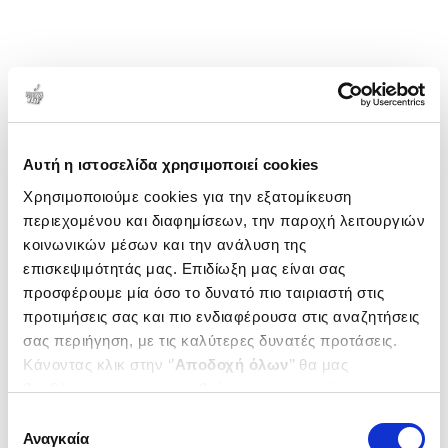
δημοσιεύσεις σε διεθνή περιοδικά, αναδεικνύοντας
τη σύνδεση παιδαγωγικής θεωρίας, τεχνολογικής
καινοτομίας και εκπαιδευτικής πράξης. Ερευνά
θέματα όπως η προσαρμοστική μάθηση, η
ενσωμάτωση της ΤΝ στη διδασκαλία των
1-1 από 1 προϊόντα
Μαθηματικών και στην Ειδική Αγωγή, η
Δημοτικότητα
ακαδημαϊκή ακεραιότητα στην εποχή των
Αυτή η ιστοσελίδα χρησιμοποιεί cookies
γλωσσικών μοντέλων και η επαγγελματική
Χρησιμοποιούμε cookies για την εξατομίκευση
ανάπτυξη των εκπαιδευτικών, προσεγγίζοντας την
περιεχομένου και διαφημίσεων, την παροχή λειτουργιών
ΤΝ ως εργαλείο παιδαγωγικού μετασχηματισμού με
κοινωνικών μέσων και την ανάλυση της
άξονες τη δημοκρατία, τη διαφάνεια και την ισότιμη
επισκεψιμότητάς μας. Επιδίωξη μας είναι σας
πρόσβαση στη γνώση.
προσφέρουμε μία όσο το δυνατό πιο ταιριαστή στις
προτιμήσεις σας και πιο ενδιαφέρουσα στις αναζητήσεις
σας περιήγηση, με τις καλύτερες δυνατές προτάσεις.
Κάνοντας κλικ στην ‘’
Αποδοχή όλων
’’ θα μας
βοηθήσετε να ανταποκριθούμε στα παραπάνω.
Μπορείτε επίσης να επεξεργαστείτε ποια cookies σας
Επιλογή
ενδιαφέρουν και να επιλέξετε από τα παρακάτω με την
Αναγκαία
συγκατάθεσης