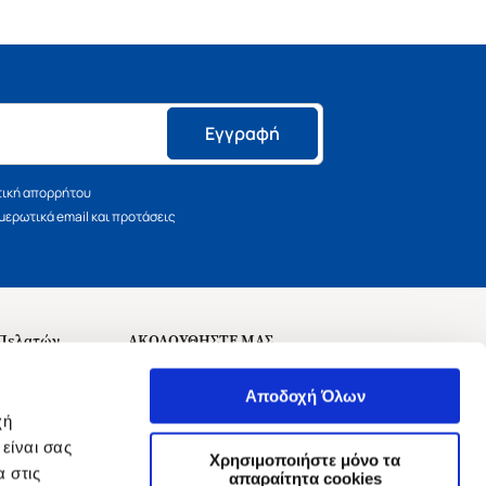
Εγγραφή
τική απορρήτου
ερωτικά email και προτάσεις
 Πελατών
ΑΚΟΛΟΥΘΗΣΤΕ ΜΑΣ
σεις
Αποδοχή Όλων
χή
είναι σας
Χρησιμοποιήστε μόνο τα
 στις
αναχώρησης
απαραίτητα cookies