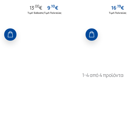
.
00
.
10
.
19
13
€
9
€
16
€
Τιμή Έκδοσης
Τιμή Πολιτείας
Τιμή Πολιτείας
1-4 από 4 προϊόντα