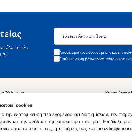
τείας
οι όλα τα νέα
Αποδέχομαι τους όρους χρήσης και την πολι
 μας.
Επιθυμώ να λαμβάνω προσωποποιημένα ενημ
οι Σύνδεσμοι
Εξυπηρέτηση
ά με εμάς
Συχνές ερωτή
μοποιεί cookies
 Εργασίας
Επικοινωνία
ια την εξατομίκευση περιεχομένου και διαφημίσεων, την παρο
ς για τις "Λίστες Επιθυμητών" και τη Βιβλιοθήκη
B2B
έσων και την ανάλυση της επισκεψιμότητάς μας. Επιδίωξη μας 
υνατό πιο ταιριαστή στις προτιμήσεις σας και πιο ενδιαφέρουσα
ες Χρήσης Αναζήτησης
Δικαίωμα Υπ