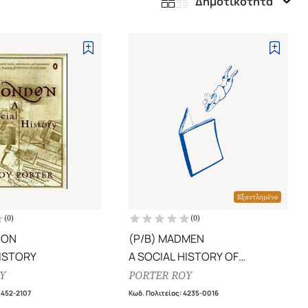
Δημοτικότητα
Εξαντλημένο
(
0
)
(
0
)
DON
(P/B) MADMEN
HISTORY
A SOCIAL HISTORY OF
MADHOUSES, MAD-DOCTORS
Y
PORTER ROY
AND LUNATICS
3452-2107
Κωδ. Πολιτείας
:
4235-0016