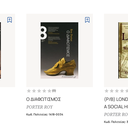
(
0
)
Ο ΔΙΑΦΩΤΙΣΜΟΣ
(P/B) LON
A SOCIAL 
PORTER ROY
PORTER RO
Κωδ. Πολιτείας
:
1418-0034
Κωδ. Πολιτείας
: