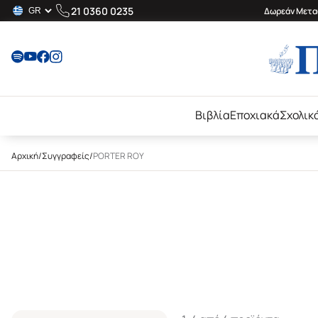
21 0360 0235
Δωρεάν Μεταφ
Βιβλία
Εποχιακά
Σχολικ
Αρχική
/
Συγγραφείς
/
PORTER ROY