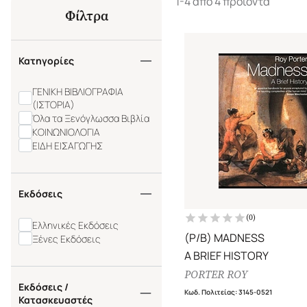
1-4 από 4 προϊόντα
Φίλτρα
Κατηγορίες
ΓΕΝΙΚΗ ΒΙΒΛΙΟΓΡΑΦΙΑ
(ΙΣΤΟΡΙΑ)
Όλα τα Ξενόγλωσσα Βιβλία
ΚΟΙΝΩΝΙΟΛΟΓΙΑ
ΕΙΔΗ ΕΙΣΑΓΩΓΗΣ
Εκδόσεις
(
0
)
Ελληνικές Εκδόσεις
(P/B) MADNESS
Ξένες Εκδόσεις
A BRIEF HISTORY
PORTER ROY
Εκδόσεις /
Κωδ. Πολιτείας
:
3145-0521
Κατασκευαστές