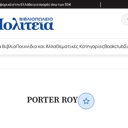
|
ορικά στην Ελλάδα για αγορές άνω των 30€
ά Βιβλία
Παιχνίδια και Άλλα
Θεματικές Κατηγορίες
Bookclub
Σ
PORTER ROY