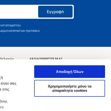
Εγγραφή
τική απορρήτου
ερωτικά email και προτάσεις
 Πελατών
ΑΚΟΛΟΥΘΗΣΤΕ ΜΑΣ
σεις
Αποδοχή Όλων
χή
είναι σας
Χρησιμοποιήστε μόνο τα
 στις
αναχώρησης
απαραίτητα cookies
πάνω.
 τα