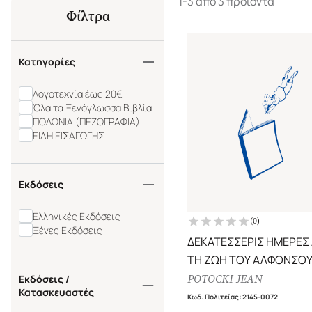
1-3 από 3 προϊόντα
Φίλτρα
Κατηγορίες
Λογοτεχνία έως 20€
Όλα τα Ξενόγλωσσα Βιβλία
ΠΟΛΩΝΙΑ (ΠΕΖΟΓΡΑΦΙΑ)
ΕΙΔΗ ΕΙΣΑΓΩΓΗΣ
Εκδόσεις
Ελληνικές Εκδόσεις
(
0
)
Ξένες Εκδόσεις
ΔΕΚΑΤΕΣΣΕΡΙΣ ΗΜΕΡΕΣ
ΤΗ ΖΩΗ ΤΟΥ ΑΛΦΟΝΣΟΥ
ΒΟΡΝΤΕΝ
POTOCKI JEAN
Εκδόσεις /
Κατασκευαστές
Κωδ. Πολιτείας
:
2145-0072