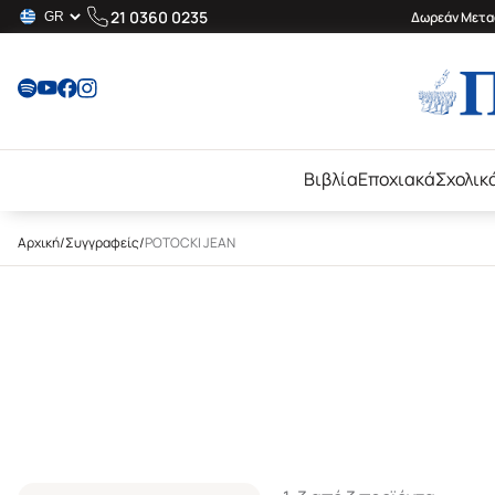
21 0360 0235
Δωρεάν Μεταφ
Βιβλία
Εποχιακά
Σχολικ
Αρχική
/
Συγγραφείς
/
POTOCKI JEAN