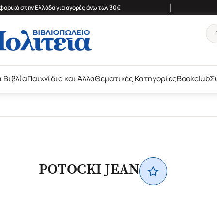
|
ορικά στην Ελλάδα για αγορές άνω των 30€
ά Βιβλία
Παιχνίδια και Άλλα
Θεματικές Κατηγορίες
Bookclub
Σ
POTOCKI JEAN