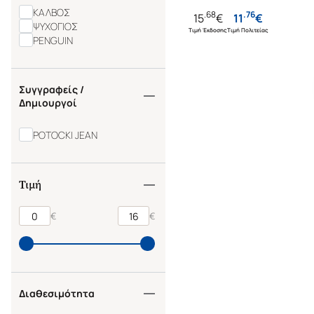
ΚΑΛΒΟΣ
.
68
.
76
15
€
11
€
ΨΥΧΟΓΙΟΣ
Τιμή Έκδοσης
Τιμή Πολιτείας
PENGUIN
Συγγραφείς /
Δημιουργοί
POTOCKI JEAN
Τιμή
€
€
Διαθεσιμότητα