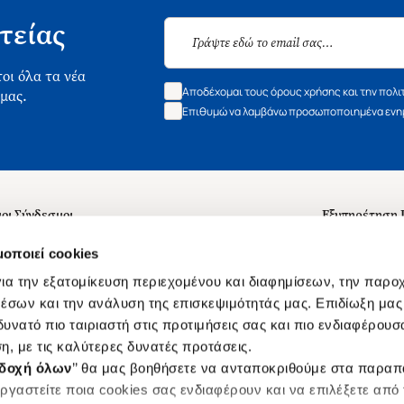
τείας
οι όλα τα νέα
Αποδέχομαι τους όρους χρήσης και την πολι
 μας.
Επιθυμώ να λαμβάνω προσωποποιημένα ενημ
οι Σύνδεσμοι
Εξυπηρέτηση
ά με εμάς
Συχνές ερωτή
μοποιεί cookies
 Εργασίας
Επικοινωνία
ια την εξατομίκευση περιεχομένου και διαφημίσεων, την παρο
ς για τις "Λίστες Επιθυμητών" και τη Βιβλιοθήκη
B2B
έσων και την ανάλυση της επισκεψιμότητάς μας. Επιδίωξη μας 
υνατό πιο ταιριαστή στις προτιμήσεις σας και πιο ενδιαφέρουσα
ες Χρήσης Αναζήτησης
Δικαίωμα Υπ
η, με τις καλύτερες δυνατές προτάσεις.
Ενιαίας Τιμής Βιβλίων
Klarna
δοχή όλων
’’ θα μας βοηθήσετε να ανταποκριθούμε στα παρα
s
ργαστείτε ποια cookies σας ενδιαφέρουν και να επιλέξετε από