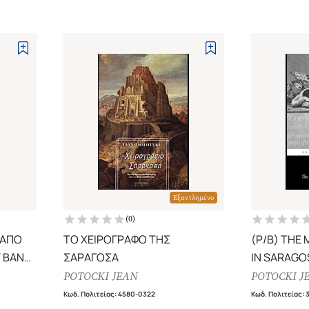
Εξαντλημένο
(
0
)
 ΑΠΟ
ΤΟ ΧΕΙΡΟΓΡΑΦΟ ΤΗΣ
(P/B) THE
 ΒΑΝ
ΣΑΡΑΓΟΣΑ
IN SARAGO
POTOCKI JEAN
POTOCKI J
Κωδ. Πολιτείας
:
4580-0322
Κωδ. Πολιτείας
: