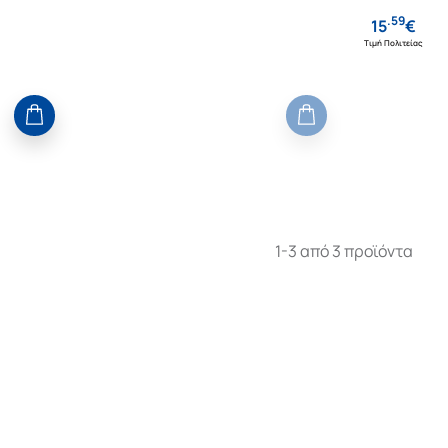
.
59
15
€
Τιμή Πολιτείας
1-3 από 3 προϊόντα