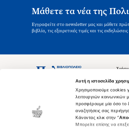
Μάθετε τα νέα της Πολι
Εγγραφείτε στο newsletter μας και μάθετε πρώτ
βιβλία, τις εξαιρετικές τιμές και τις εκδηλώσεις
Χρήσιμ
Σχετικ
Ασκληπιού 1-3, Αθήνα 106 79
Αυτή η ιστοσελίδα χρησι
Δευτέρα - Παρασκευή 09:00-21:00
Θέσεις
Χρησιμοποιούμε cookies γ
Σάββατο 09:00-18:00
Οδηγίε
λειτουργιών κοινωνικών μ
προσφέρουμε μία όσο το δ
Οδηγί
αναζητήσεις σας περιήγησ
Νόμος 
Κάνοντας κλικ στην ‘’
Απο
Cookie
Μπορείτε επίσης να επεξε