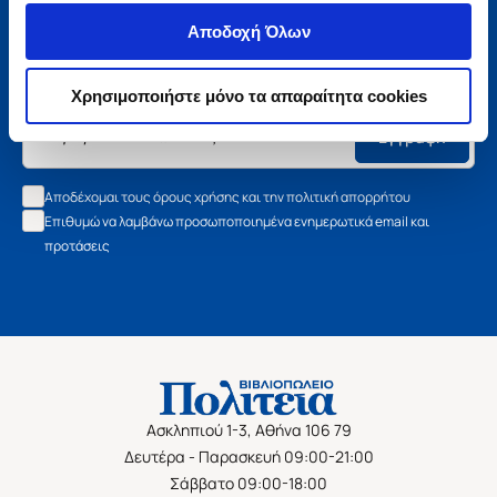
Μάθετε τα νέα της Πολιτείας
Αποδοχή Όλων
Εγγραφείτε στο newsletter μας και μάθετε πρώτοι όλα τα
νέα βιβλία, τις εξαιρετικές τιμές και τις εκδηλώσεις μας.
Χρησιμοποιήστε μόνο τα απαραίτητα cookies
Εγγραφή
Αποδέχομαι τους όρους χρήσης και την πολιτική απορρήτου
Επιθυμώ να λαμβάνω προσωποποιημένα ενημερωτικά email και
προτάσεις
Ασκληπιού 1-3, Αθήνα 106 79
Δευτέρα - Παρασκευή 09:00-21:00
Σάββατο 09:00-18:00