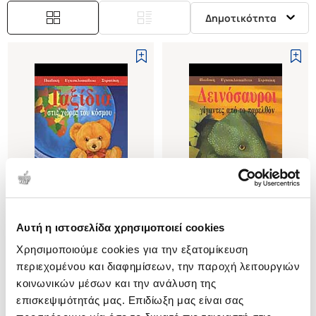
Δημοτικότητα
Εξαντλημένο
Αυτή η ιστοσελίδα χρησιμοποιεί cookies
(
0
)
(
0
)
Χρησιμοποιούμε cookies για την εξατομίκευση
ΤΑΞΙΔΙΑ ΣΤΙΣ ΧΩΡΕΣ ΤΟΥ
ΔΕΙΝΟΣΑΥΡΟΙ
ΚΟΣΜΟΥ
ΓΙΓΑΝΤΕΣ ΑΠΟ ΤΟ ΠΑΡΕΛΘΟΝ
περιεχομένου και διαφημίσεων, την παροχή λειτουργιών
CASALIS ANNA
PUGASSI ALESSANDRA
κοινωνικών μέσων και την ανάλυση της
επισκεψιμότητάς μας. Επιδίωξη μας είναι σας
Κωδ. Πολιτείας
:
4000-0047
Κωδ. Πολιτείας
:
4000-0075