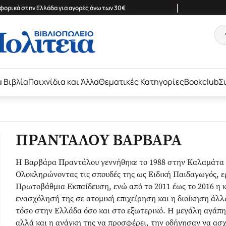
|
ορικά στην Ελλάδα για αγορές άνω των 30€
ά Βιβλία
Παιχνίδια και Άλλα
Θεματικές Κατηγορίες
Bookclub
Σ
ΠΡΑΝΤΑΛΟΥ ΒΑΡΒΑΡΑ
Η Βαρβάρα Πραντάλου γεννήθηκε το 1988 στην Καλαμάτα 
Ολοκληρώνοντας τις σπουδές της ως Ειδική Παιδαγωγός, ε
Πρωτοβάθμια Εκπαίδευση, ενώ από το 2011 έως το 2016 η 
ενασχόλησή της σε ατομική επιχείρηση και η διοίκηση άλλ
τόσο στην Ελλάδα όσο και στο εξωτερικό. Η μεγάλη αγάπη τ
αλλά και η ανάγκη της να προσφέρει, την οδήγησαν να ασ