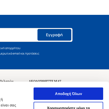
Εγγραφή
τική απορρήτου
ερωτικά email και προτάσεις
 Πελατών
ΑΚΟΛΟΥΘΗΣΤΕ ΜΑΣ
σεις
Αποδοχή Όλων
χή
είναι σας
Χρησιμοποιήστε μόνο τα