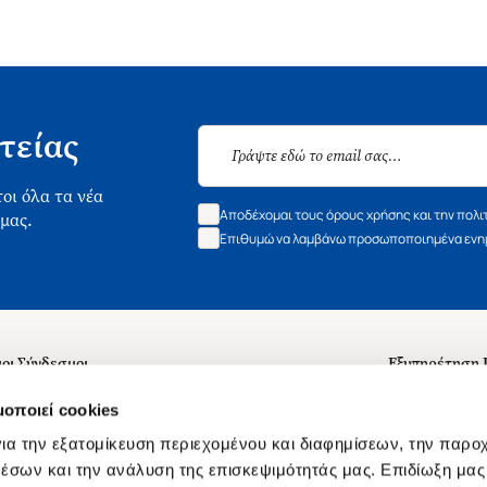
τείας
οι όλα τα νέα
Αποδέχομαι τους όρους χρήσης και την πολι
 μας.
Επιθυμώ να λαμβάνω προσωποποιημένα ενημ
οι Σύνδεσμοι
Εξυπηρέτηση
ά με εμάς
Συχνές ερωτή
μοποιεί cookies
 Εργασίας
Επικοινωνία
ια την εξατομίκευση περιεχομένου και διαφημίσεων, την παρο
ς για τις "Λίστες Επιθυμητών" και τη Βιβλιοθήκη
B2B
έσων και την ανάλυση της επισκεψιμότητάς μας. Επιδίωξη μας 