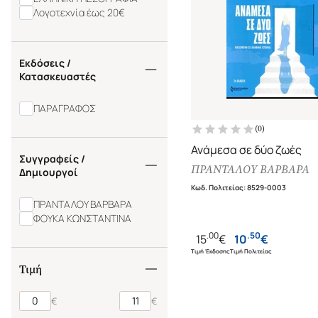
Λογοτεχνία έως 20€
Εκδόσεις /
Κατασκευαστές
ΠΑΡΑΓΡΑΦΟΣ
(
0
)
Ανάμεσα σε δύο ζωές
Συγγραφείς /
ΠΡΑΝΤΑΛΟΥ ΒΑΡΒΑΡΑ
Δημιουργοί
Κωδ. Πολιτείας
:
8529-0003
ΠΡΑΝΤΑΛΟΥ ΒΑΡΒΑΡΑ
ΦΟΥΚΑ ΚΩΝΣΤΑΝΤΙΝΑ
.
00
.
50
15
€
10
€
Τιμή Έκδοσης
Τιμή Πολιτείας
Τιμή
€
€