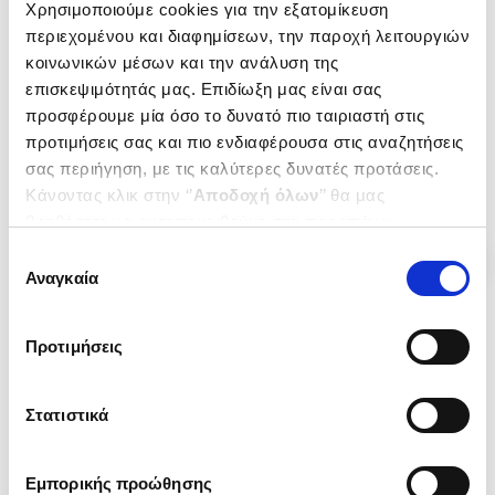
Χρησιμοποιούμε cookies για την εξατομίκευση
Εκεί ήταν η αγάπη
ΑΝΔΡΕΑΣ ΙΣΚΟΣ ΚΑΡΑΙΣΚΟΣ
Η ΟΔΟΙΠΟΡΙΑ ΤΟΥ ΣΤΟΝ ΑΓΩΝΑ
περιεχομένου και διαφημίσεων, την παροχή λειτουργιών
ΠΡΙΟΒΟΛΟΣ Α. ΕΥΘΥΜΙΟΣ
ΤΗΣ ΑΝΕΞΑΡΤΗΣΙΑΣ
ΠΡΙΟΒΟΛΟΣ Α. ΕΥΘΥΜΙΟΣ
κοινωνικών μέσων και την ανάλυση της
Κωδ. Πολιτείας
:
2449-0296
επισκεψιμότητάς μας. Επιδίωξη μας είναι σας
Κωδ. Πολιτείας
:
0064-0001
προσφέρουμε μία όσο το δυνατό πιο ταιριαστή στις
προτιμήσεις σας και πιο ενδιαφέρουσα στις αναζητήσεις
.
90
.
13
15
€
11
€
σας περιήγηση, με τις καλύτερες δυνατές προτάσεις.
Τιμή Έκδοσης
Τιμή Πολιτείας
Κάνοντας κλικ στην ‘’
Αποδοχή όλων
’’ θα μας
βοηθήσετε να ανταποκριθούμε στα παραπάνω.
Μπορείτε επίσης να επεξεργαστείτε ποια cookies σας
Επιλογή
ενδιαφέρουν και να επιλέξετε από τα παρακάτω με την
Αναγκαία
συγκατάθεσης
‘’
Αποδοχή επιλογών
΄΄και να ενημερωθείτε σχετικά με
τα cookies στην ‘’Προβολή λεπτομερειών’’.
Προτιμήσεις
Στατιστικά
Εμπορικής προώθησης