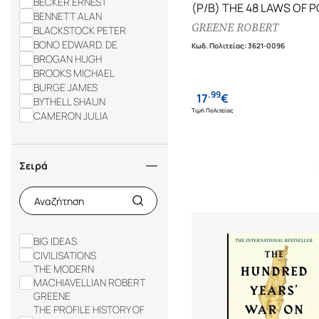
BECKER ERNEST
(P/B) THE 48 LAWS OF 
BENNETT ALAN
GREENE ROBERT
BLACKSTOCK PETER
BONO EDWARD. DE
Κωδ. Πολιτείας
:
3621-0096
BROGAN HUGH
BROOKS MICHAEL
BURGE JAMES
.
99
17
€
BYTHELL SHAUN
Τιμή Πολιτείας
CAMERON JULIA
CHOI SUSAN
DAVIES DAN
DELLER JEREMY
Σειρά
DISKI JENNY
DORREN GASTON
DOVER DANIEL
FOX MARGALIT
FUKUYAMA FRANCIS
BIG IDEAS
GAWANDE ATUL
CIVILISATIONS
GREENE ROBERT
THE MODERN
HAAG MICHAEL
MACHIAVELLIAN ROBERT
HARVEY DAVID
GREENE
HOFFMAN EVA
THE PROFILE HISTORY OF
HOLIDAY RYAN