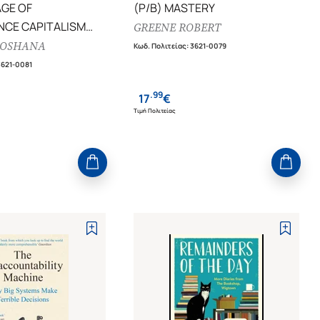
AGE OF
(P/B) MASTERY
NCE CAPITALISM
GREENE ROBERT
 FOR A HUMAN
HOSHANA
Κωδ. Πολιτείας
:
3621-0079
 THE NEW FRONTIER
3621-0081
.
99
17
€
Τιμή Πολιτείας