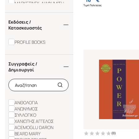
ΜΑΡΚΕΤΙΝΓΚ-ΔΙΑΦΗΜΙΣΗ
Τιμή Πολιτείας
ΑΡΧΑΙΟΛΟΓΙΑ
ΑΡΧΑΙΑ ΕΛΛΑΔΑ
ΠΑΓΚΟΣΜΙΑ ΙΣΤΟΡΙΑ
Εκδόσεις /
Κατασκευαστές
ΤΑΞΙΔΙΩΤΙΚΑ - ΠΕΡΙΗΓΗΤΙΚΑ
ΕΡΩΤΑΣ - ΣΕΞ
ΖΩΓΡΑΦΙΚΗ
PROFILE BOOKS
ΑΥΤΟΒΕΛΤΙΩΣΗ
ΑΣΤΥΝΟΜΙΚΗ ΛΟΓΟΤΕΧΝΙΑ
ΒΙΟΛΟΓΙΑ
Συγγραφείς /
Δημιουργοί
ΑΝΘΟΛΟΓΙΑ
ΑΝΩΝΥΜΟΣ
ΣΥΛΛΟΓΙΚΟ
ΧΑΝΙΩΤΗΣ ΑΓΓΕΛΟΣ
ACEMOGLU DARON
BEARD MARY
(
0
)