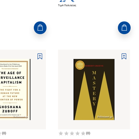
Τιμή Πολιτείας
(
0
)
(
0
)