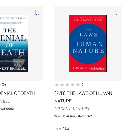
(
0
)
(
0
)
DENIAL OF DEATH
(P/B) THE LAWS OF HUMAN
NATURE
NEST
GREENE ROBERT
3621-0082
Κωδ. Πολιτείας
:
3621-0072
.
49
25
€