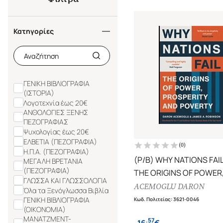
Κατηγορίες
ΓΕΝΙΚΗ ΒΙΒΛΙΟΓΡΑΦΙΑ
(ΙΣΤΟΡΙΑ)
Λογοτεχνία έως 20€
ΑΝΘΟΛΟΓΙΕΣ ΞΕΝΗΣ
ΠΕΖΟΓΡΑΦΙΑΣ
Ψυχολογίας έως 20€
ΕΛΒΕΤΙΑ (ΠΕΖΟΓΡΑΦΙΑ)
(
0
)
Η.Π.Α. (ΠΕΖΟΓΡΑΦΙΑ)
(P/B) WHY NATIONS FAI
ΜΕΓΑΛΗ ΒΡΕΤΑΝΙΑ
(ΠΕΖΟΓΡΑΦΙΑ)
THE ORIGINS OF POWER
ΓΛΩΣΣΑ ΚΑΙ ΓΛΩΣΣΟΛΟΓΙΑ
PROSPERITY AND POVE
ACEMOGLU DARON
Όλα τα Ξενόγλωσσα Βιβλία
ΓΕΝΙΚΗ ΒΙΒΛΙΟΓΡΑΦΙΑ
Κωδ. Πολιτείας
:
3621-0046
(ΟΙΚΟΝΟΜΙΑ)
ΜΑΝΑΤΖΜΕΝΤ-
.
57
16
€