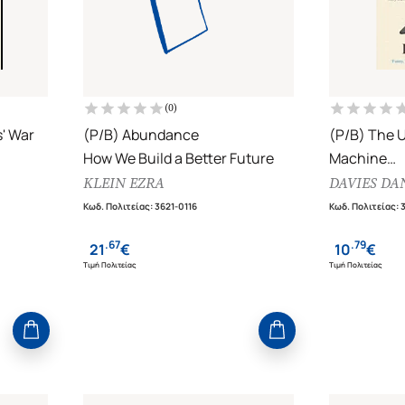
(
0
)
' War
(P/B) Abundance
(P/B) The 
How We Build a Better Future
Machine
Why Big Sy
KLEIN EZRA
DAVIES DA
Decisions
Κωδ. Πολιτείας
:
3621-0116
Κωδ. Πολιτείας
:
.
67
.
79
21
€
10
€
Τιμή Πολιτείας
Τιμή Πολιτείας