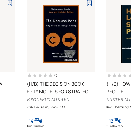
(
0
)
A
(H/B) THE DECISION BOOK
(H/B) HOW
FIFTY MODELS FOR STRATEGIC
PEOPLE
THINKING (NEW AND UPDATED
LEADERSHI
KROGERUS MIKAEL
MISTER MI
EDITION)
PROFESSI
Κωδ. Πολιτείας
:
3621-0047
Κωδ. Πολιτείας
:
.
02
.
19
14
€
13
€
Τιμή Πολιτείας
Τιμή Πολιτείας