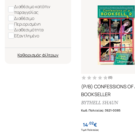
Διαθέσιμο κατόπιν
παραγγελίας
Διαθέσιμο
Περιορισμένη
Διαθεσιμότητα
Εξαντλημένο
Καθαρισμός
(
0
)
(P/B) CONFESSIONS OF 
BOOKSELLER
BYTHELL SHAUN
Κωδ. Πολιτείας
:
3621-0085
.
02
14
€
Τιμή Πολιτείας