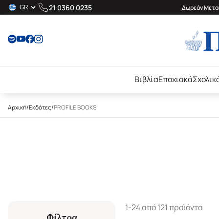
21 0360 0235
Δωρεάν Μεταφ
Βιβλία
Εποχιακά
Σχολικ
Αρχική
/
Εκδότες
/
PROFILE BOOKS
1-24 από 121 προϊόντα
Φίλτρα