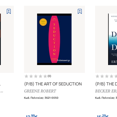
(
0
)
L
(P/B) THE ART OF SEDUCTION
(P/B) THE 
,
GREENE ROBERT
BECKER ER
RTY
Κωδ. Πολιτείας
:
3621-0050
Κωδ. Πολιτείας
:
.
99
.
29
17
€
15
€