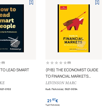
(
0
)
(
0
)
 TO LEAD SMART
(P/B) THE ECONOMIST GUIDE
TO FINANCIAL MARKETS
P FOR
WHY THEY EXIST AND HOW
KE
LEVINSON MARC
ONALS
THEY WORK
3621-0102
Κωδ. Πολιτείας
:
3621-0094
.
67
21
€
Τιμή Πολιτείας