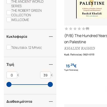
THE ANCIENT WORLD
HORSPOOL DAVID
SERIES
HUDSON L. RICHARD
THE ROBERT GREEN
IRWIN ROBERT
COLLECTION
KAUFMANN ERIC
WELLCOME
KAY JOHN
KELLEY TOM
(
0
)
KERNER IAN
(P/B) The Hundred Years
Κυκλοφορία
KHALIDI RASHID
on Palestine
KITAMURA KATIE
KLEIN EZRA
Τελευταίοι 12 Μήνες
KHALIDI RASHID
KNAPP C. ROBERT
Κωδ. Πολιτείας
:
3621-0113
Τιμή
.
29
15
€
Τιμή Πολιτείας
€
€
Διαθεσιμότητα