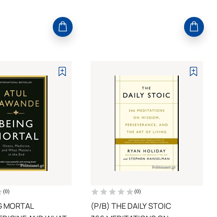
(
0
)
(
0
)
NG MORTAL
(P/B) THE DAILY STOIC