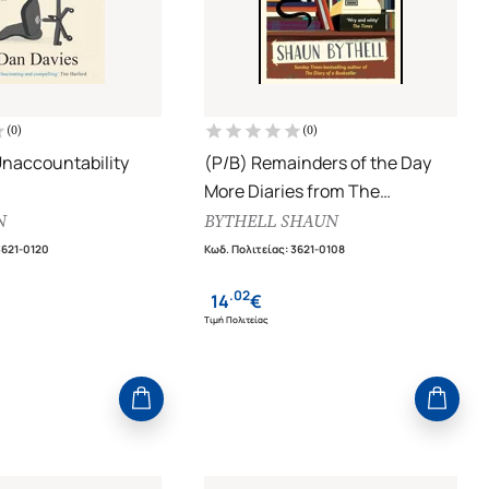
(
0
)
(
0
)
Unaccountability
(P/B) Remainders of the Day
More Diaries from The
stems Make Terrible
Bookshop, Wigtown
N
BYTHELL SHAUN
3621-0120
Κωδ. Πολιτείας
:
3621-0108
.
02
14
€
Τιμή Πολιτείας