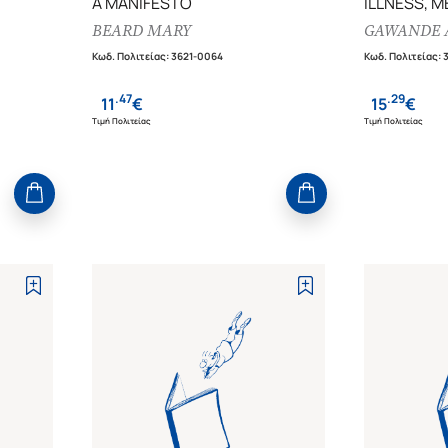
A MANIFESTO
ILLNESS, 
 THE
MATTERS I
BEARD MARY
GAWANDE 
AND
Κωδ. Πολιτείας
:
3621-0064
Κωδ. Πολιτείας
:
.
47
.
29
11
€
15
€
Τιμή Πολιτείας
Τιμή Πολιτείας