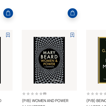
(
0
)
D
(P/B) WOMEN AND POWER
(P/B) BEI