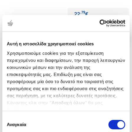
.
79
22
€
Τιμή Πολιτείας
Αυτή η ιστοσελίδα χρησιμοποιεί cookies
Χρησιμοποιούμε cookies για την εξατομίκευση
περιεχομένου και διαφημίσεων, την παροχή λειτουργιών
κοινωνικών μέσων και την ανάλυση της
επισκεψιμότητάς μας. Επιδίωξη μας είναι σας
προσφέρουμε μία όσο το δυνατό πιο ταιριαστή στις
προτιμήσεις σας και πιο ενδιαφέρουσα στις αναζητήσεις
σας περιήγηση, με τις καλύτερες δυνατές προτάσεις.
Κάνοντας κλικ στην ‘’
Αποδοχή όλων
’’ θα μας
βοηθήσετε να ανταποκριθούμε στα παραπάνω.
Μπορείτε επίσης να επεξεργαστείτε ποια cookies σας
Εξαντλημένο
Επιλογή
ενδιαφέρουν και να επιλέξετε από τα παρακάτω με την
Αναγκαία
συγκατάθεσης
(
0
)
(
0
)
‘’
Αποδοχή επιλογών
΄΄και να ενημερωθείτε σχετικά με