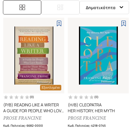
Δημοτικότητα
Εξαντλημένο
(
0
)
(
0
)
(P/B) READING LIKE A WRITER
(H/B) CLEOPATRA
A GUIDE FOR PEOPLE WHO LOVE
HER HISTORY, HER MYTH
BOOKS AND FOR THOSE WHO
PROSE FRANCINE
PROSE FRANCINE
WANT TO WRITE THEM
Κωδ. Πολιτείας
:
6682-0000
Κωδ. Πολιτείας
:
4218-0745