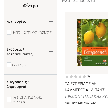
1-2 από 2 προϊόντα
Φίλτρα
Κατηγορίες
ΚΗΠΟΙ - ΦΥΤΙΚΟΣ ΚΟΣΜΟΣ
Εκδόσεις /
Κατασκευαστές
ΨΥΧΑΛΟΣ
(
0
)
Συγγραφείς /
ΤΑ ΕΣΠΕΡΙΔΟΕΙΔΗ
Δημιουργοί
ΚΑΛΛΙΕΡΓΕΙΑ - ΛΙΠΑΝΣΗ 
ΦΥΤΟΠΡΟΣΤΑΣΙΑ
ΠΡΩΤΟΠΑΠΑΔΑΚΗΣ ΕΥΤ
ΠΡΩΤΟΠΑΠΑΔΑΚΗΣ
ΕΥΤΥΧΙΟΣ
Κωδ. Πολιτείας
:
4570-0224