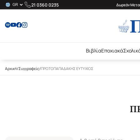
21 0360 0235
Δωρεάν Μεταφ
Βιβλία
Εποχιακά
Σχολικ
Αρχική
/
Συγγραφείς
/
ΠΡΩΤΟΠΑΠΑΔΑΚΗΣ ΕΥΤΥΧΙΟΣ
Π