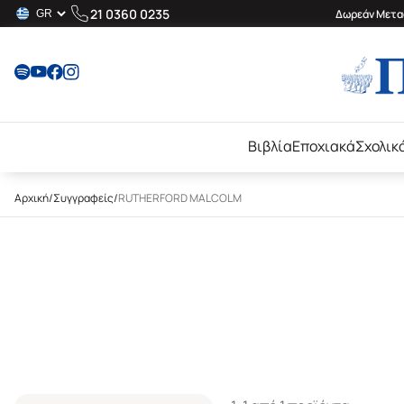
21 0360 0235
Δωρεάν Μεταφ
Βιβλία
Εποχιακά
Σχολικ
Αρχική
/
Συγγραφείς
/
RUTHERFORD MALCOLM