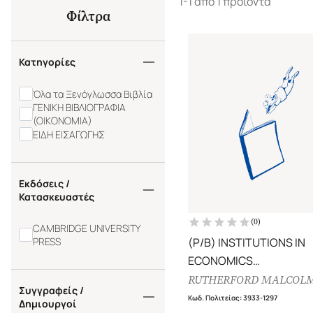
1-1 από 1 προϊόντα
Φίλτρα
Κατηγορίες
Όλα τα Ξενόγλωσσα Βιβλία
ΓΕΝΙΚΗ ΒΙΒΛΙΟΓΡΑΦΙΑ
(ΟΙΚΟΝΟΜΙΑ)
ΕΙΔΗ ΕΙΣΑΓΩΓΗΣ
Εκδόσεις /
Κατασκευαστές
(
0
)
CAMBRIDGE UNIVERSITY
PRESS
(P/B) INSTITUTIONS IN
ECONOMICS
THE OLD AND THE NEW
RUTHERFORD MALCOL
Συγγραφείς /
INSTITUTIONALISM
Κωδ. Πολιτείας
:
3933-1297
Δημιουργοί