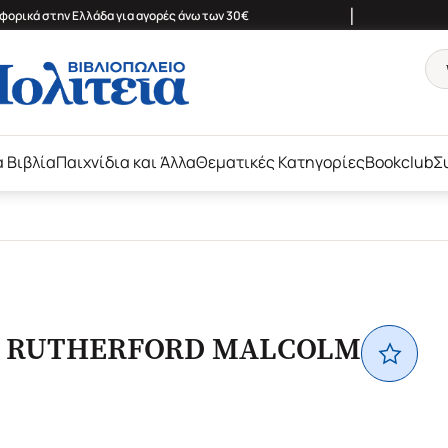
|
ορικά στην Ελλάδα για αγορές άνω των 30€
ά Βιβλία
Παιχνίδια και Άλλα
Θεματικές Κατηγορίες
Bookclub
Σ
RUTHERFORD MALCOLM