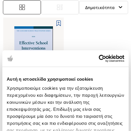
Δημοτικότητα
Αυτή η ιστοσελίδα χρησιμοποιεί cookies
Εξαντλημένο
Χρησιμοποιούμε cookies για την εξατομίκευση
περιεχομένου και διαφημίσεων, την παροχή λειτουργιών
(
0
)
κοινωνικών μέσων και την ανάλυση της
(P/B) EFFECTIVE SCHOOL
επισκεψιμότητάς μας. Επιδίωξη μας είναι σας
INTERVENTIONS
STRATEGIES FOR ENHANCING
προσφέρουμε μία όσο το δυνατό πιο ταιριαστή στις
RATHVON NATALIE
ACADEMIC ACHIEVEMENT AND
προτιμήσεις σας και πιο ενδιαφέρουσα στις αναζητήσεις
Κωδ. Πολιτείας
:
3707-1066
SOCIAL COMPETENCE
σας περιήγηση, με τις καλύτερες δυνατές προτάσεις.