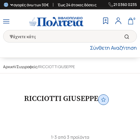
|
|
21 0360 0235
α για αγορές άνω των 30€
Έως 24 άτοκες δόσεις
Δωρεάν Μεταφο
0
Σύνθετη Αναζήτηση
Αρχική
/
Συγγραφείς
/
RICCIOTTI GIUSEPPE
RICCIOTTI GIUSEPPE
1-3 από 3 προϊόντα