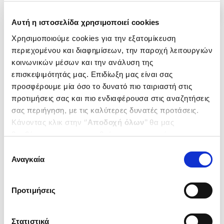
Αυτή η ιστοσελίδα χρησιμοποιεί cookies
Χρησιμοποιούμε cookies για την εξατομίκευση
περιεχομένου και διαφημίσεων, την παροχή λειτουργιών
κοινωνικών μέσων και την ανάλυση της
επισκεψιμότητάς μας. Επιδίωξη μας είναι σας
προσφέρουμε μία όσο το δυνατό πιο ταιριαστή στις
προτιμήσεις σας και πιο ενδιαφέρουσα στις αναζητήσεις
σας περιήγηση, με τις καλύτερες δυνατές προτάσεις.
Κάνοντας κλικ στην ‘’
Αποδοχή όλων
’’ θα μας
βοηθήσετε να ανταποκριθούμε στα παραπάνω.
Μπορείτε επίσης να επεξεργαστείτε ποια cookies σας
Εξαντλημένο
Επιλογή
ενδιαφέρουν και να επιλέξετε από τα παρακάτω με την
Αναγκαία
συγκατάθεσης
(
0
)
‘’
Αποδοχή επιλογών
΄΄και να ενημερωθείτε σχετικά με
Ο ΒΙΟΣ ΤΟΥ ΙΗΣΟΥ ΧΡΙΣΤΟΥ
τα cookies στην ‘’Προβολή λεπτομερειών’’.
(ΠΡΩΤΟΣ ΤΟΜΟΣ)
Προτιμήσεις
RICCIOTTI GIUSEPPE
Κωδ. Πολιτείας
:
0070-1135
Στατιστικά