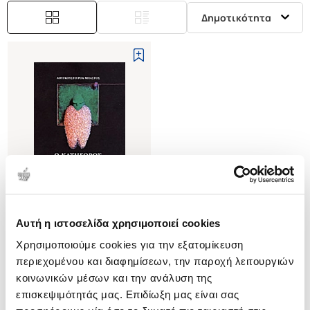
Δημοτικότητα
Αυτή η ιστοσελίδα χρησιμοποιεί cookies
(
0
)
Χρησιμοποιούμε cookies για την εξατομίκευση
Ο ΚΑΤΗΓΟΡΟΣ
περιεχομένου και διαφημίσεων, την παροχή λειτουργιών
ROA-BASTOS AUGUSTO
κοινωνικών μέσων και την ανάλυση της
Κωδ. Πολιτείας
:
1360-0024
επισκεψιμότητάς μας. Επιδίωξη μας είναι σας