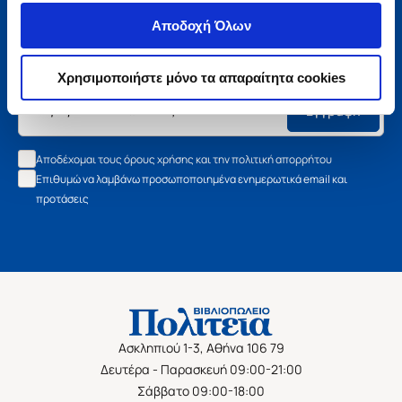
Μάθετε τα νέα της Πολιτείας
Αποδοχή Όλων
Εγγραφείτε στο newsletter μας και μάθετε πρώτοι όλα τα
νέα βιβλία, τις εξαιρετικές τιμές και τις εκδηλώσεις μας.
Χρησιμοποιήστε μόνο τα απαραίτητα cookies
Εγγραφή
Αποδέχομαι τους όρους χρήσης και την πολιτική απορρήτου
Επιθυμώ να λαμβάνω προσωποποιημένα ενημερωτικά email και
προτάσεις
Ασκληπιού 1-3, Αθήνα 106 79
Δευτέρα - Παρασκευή 09:00-21:00
Σάββατο 09:00-18:00