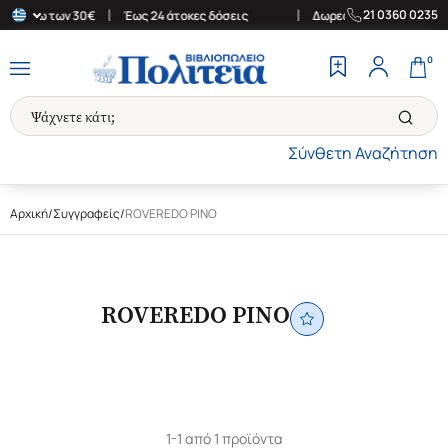
|
|
21 0360 0235
ρές άνω των 30€
Έως 24 άτοκες δόσεις
Δωρεάν Μεταφορικά στην
0
Σύνθετη Αναζήτηση
Αρχική
/
Συγγραφείς
/
ROVEREDO PINO
ROVEREDO PINO
1-1 από 1 προϊόντα