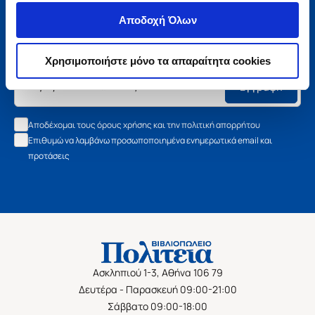
Μάθετε τα νέα της Πολιτείας
Αποδοχή Όλων
Εγγραφείτε στο newsletter μας και μάθετε πρώτοι όλα τα
νέα βιβλία, τις εξαιρετικές τιμές και τις εκδηλώσεις μας.
Χρησιμοποιήστε μόνο τα απαραίτητα cookies
Εγγραφή
Αποδέχομαι τους όρους χρήσης και την πολιτική απορρήτου
Επιθυμώ να λαμβάνω προσωποποιημένα ενημερωτικά email και
προτάσεις
Ασκληπιού 1-3, Αθήνα 106 79
Δευτέρα - Παρασκευή 09:00-21:00
Σάββατο 09:00-18:00