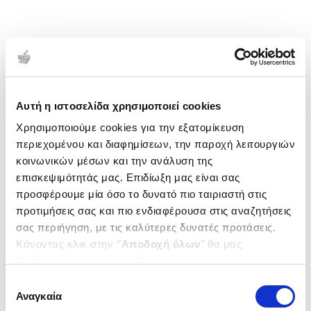
1-2 από 2 προϊόντα
Δημοτικότητα
Αυτή η ιστοσελίδα χρησιμοποιεί cookies
Χρησιμοποιούμε cookies για την εξατομίκευση
περιεχομένου και διαφημίσεων, την παροχή λειτουργιών
κοινωνικών μέσων και την ανάλυση της
επισκεψιμότητάς μας. Επιδίωξη μας είναι σας
προσφέρουμε μία όσο το δυνατό πιο ταιριαστή στις
προτιμήσεις σας και πιο ενδιαφέρουσα στις αναζητήσεις
σας περιήγηση, με τις καλύτερες δυνατές προτάσεις.
Κάνοντας κλικ στην ‘’
Αποδοχή όλων
’’ θα μας
βοηθήσετε να ανταποκριθούμε στα παραπάνω.
Μπορείτε επίσης να επεξεργαστείτε ποια cookies σας
Επιλογή
ενδιαφέρουν και να επιλέξετε από τα παρακάτω με την
Αναγκαία
συγκατάθεσης
(
0
)
(
0
)
‘’
Αποδοχή επιλογών
΄΄και να ενημερωθείτε σχετικά με