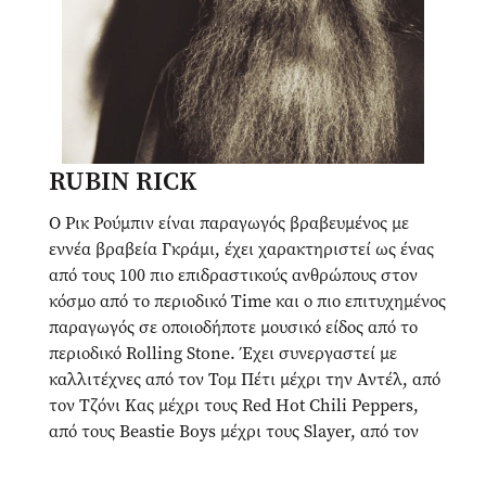
RUBIN RICK
Ο Ρικ Ρούμπιν είναι παραγωγός βραβευμένος με
εννέα βραβεία Γκράμι, έχει χαρακτηριστεί ως ένας
από τους 100 πιο επιδραστικούς ανθρώπους στον
κόσμο από το περιοδικό Time και ο πιο επιτυχημένος
παραγωγός σε οποιοδήποτε μουσικό είδος από το
περιοδικό Rolling Stone. Έχει συνεργαστεί με
καλλιτέχνες από τον Τομ Πέτι μέχρι την Αντέλ, από
τον Τζόνι Κας μέχρι τους Red Hot Chili Peppers,
από τους Beastie Boys μέχρι τους Slayer, από τον
Κάνιε Γουέστ μέχρι τους Strokes και από τους
System of a Down μέχρι τον Jay-Z.