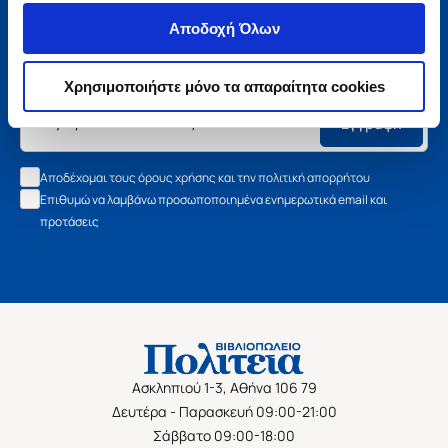
Μάθετε τα νέα της Πολιτείας
Αποδοχή Όλων
Εγγραφείτε στο newsletter μας και μάθετε πρώτοι όλα τα
νέα βιβλία, τις εξαιρετικές τιμές και τις εκδηλώσεις μας.
Χρησιμοποιήστε μόνο τα απαραίτητα cookies
Εγγραφή
Αποδέχομαι τους όρους χρήσης και την πολιτική απορρήτου
Επιθυμώ να λαμβάνω προσωποποιημένα ενημερωτικά email και
προτάσεις
Ασκληπιού 1-3, Αθήνα 106 79
Δευτέρα - Παρασκευή 09:00-21:00
Σάββατο 09:00-18:00