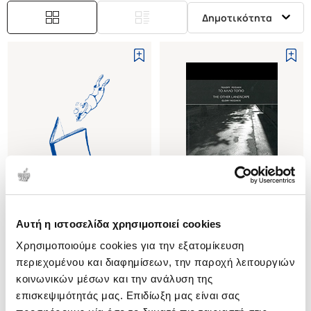
Δημοτικότητα
Εξαντλημένο
Αυτή η ιστοσελίδα χρησιμοποιεί cookies
(
0
)
(
0
)
Χρησιμοποιούμε cookies για την εξατομίκευση
ΠΟΡΤΡΑΙΤΑ ΔΡΟΜΟΥ -
ΤΟ ΑΛΛΟ ΤΟΠΙΟ
ΦΩΤΟΓΡΑΦΙΕΣ
περιεχομένου και διαφημίσεων, την παροχή λειτουργιών
ΡΟΖΑΚΗ ΓΚΛΟΡΥ
ΡΟΖΑΚΗ ΓΚΛΟΡΥ
κοινωνικών μέσων και την ανάλυση της
Κωδ. Πολιτείας
:
3100-0160
επισκεψιμότητάς μας. Επιδίωξη μας είναι σας
Κωδ. Πολιτείας
:
4465-0022