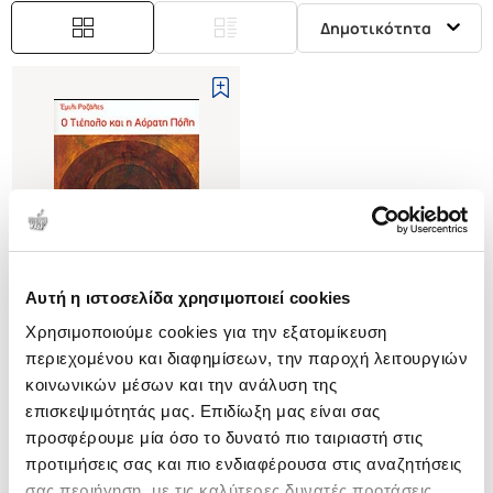
Δημοτικότητα
Αυτή η ιστοσελίδα χρησιμοποιεί cookies
Εξαντλημένο
Χρησιμοποιούμε cookies για την εξατομίκευση
περιεχομένου και διαφημίσεων, την παροχή λειτουργιών
(
0
)
κοινωνικών μέσων και την ανάλυση της
Ο ΤΙΕΠΟΛΟ ΚΑΙ Η ΑΟΡΑΤΗ ΠΟΛΗ
επισκεψιμότητάς μας. Επιδίωξη μας είναι σας
(ΙΣΤΟΡΙΚΟ ΜΥΘΙΣΤΟΡΗΜΑ)
προσφέρουμε μία όσο το δυνατό πιο ταιριαστή στις
ROSALES EMILI
προτιμήσεις σας και πιο ενδιαφέρουσα στις αναζητήσεις
Κωδ. Πολιτείας
:
1204-0043
σας περιήγηση, με τις καλύτερες δυνατές προτάσεις.