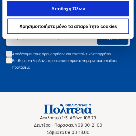
Μάθετε τα νέα της Πολιτείας
Αποδοχή Όλων
Εγγραφείτε στο newsletter μας και μάθετε πρώτοι όλα τα
νέα βιβλία, τις εξαιρετικές τιμές και τις εκδηλώσεις μας.
Χρησιμοποιήστε μόνο τα απαραίτητα cookies
Εγγραφή
Αποδέχομαι τους όρους χρήσης και την πολιτική απορρήτου
Επιθυμώ να λαμβάνω προσωποποιημένα ενημερωτικά email και
προτάσεις
Ασκληπιού 1-3, Αθήνα 106 79
Δευτέρα - Παρασκευή 09:00-21:00
Σάββατο 09:00-18:00