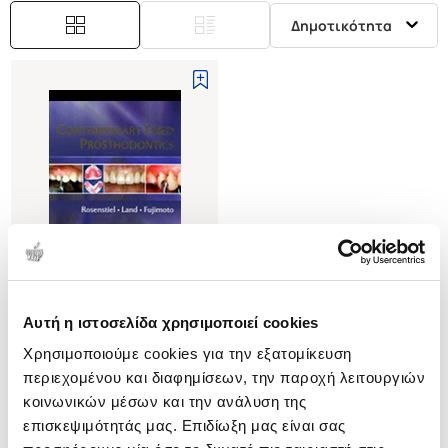
Δημοτικότητα
Αυτή η ιστοσελίδα χρησιμοποιεί cookies
(
0
)
Χρησιμοποιούμε cookies για την εξατομίκευση
(H/B) CONTEMPORARY FIXED
PROSTHODONTICS
περιεχομένου και διαφημίσεων, την παροχή λειτουργιών
ROSENSTIEL F. STEPHEN
κοινωνικών μέσων και την ανάλυση της
επισκεψιμότητάς μας. Επιδίωξη μας είναι σας
Κωδ. Πολιτείας
:
2729-0001