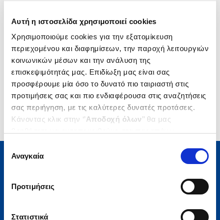
Αυτή η ιστοσελίδα χρησιμοποιεί cookies
Χρησιμοποιούμε cookies για την εξατομίκευση
περιεχομένου και διαφημίσεων, την παροχή λειτουργιών
κοινωνικών μέσων και την ανάλυση της
επισκεψιμότητάς μας. Επιδίωξη μας είναι σας
προσφέρουμε μία όσο το δυνατό πιο ταιριαστή στις
προτιμήσεις σας και πιο ενδιαφέρουσα στις αναζητήσεις
σας περιήγηση, με τις καλύτερες δυνατές προτάσεις.
Κάνοντας κλικ στην ‘’
Αποδοχή όλων
’’ θα μας
βοηθήσετε να ανταποκριθούμε στα παραπάνω.
Μπορείτε επίσης να επεξεργαστείτε ποια cookies σας
Επιλογή
ενδιαφέρουν και να επιλέξετε από τα παρακάτω με την
Αναγκαία
συγκατάθεσης
‘’
Αποδοχή επιλογών
΄΄και να ενημερωθείτε σχετικά με
Μάθετε τα νέα της Πολιτείας
τα cookies στην ‘’Προβολή λεπτομερειών’’.
Προτιμήσεις
Εγγραφείτε στο newsletter μας και μάθετε πρώτοι όλα τα
νέα βιβλία, τις εξαιρετικές τιμές και τις εκδηλώσεις μας.
Στατιστικά