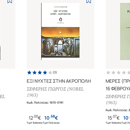
συνταγματαρχών κατέλυσε το σύνταγμα στην Ελλάδα αναστ
εκδηλώθηκε έντονα εναντίον της, τόσο γραπτά, όσο και με 
1969 ο Σεφέρης μίλησε για πρώτη φορά δημόσια εναντίον τ
τίτλος του πρέσβη επί τιμή, καθώς και το δικαίωμα χρήση
αργότερα, στις 20 Σεπτεμβρίου του 1971, ο Γιώργος Σεφέρη
δυσαναπλήρωτο κενό στη νεοελληνική λογοτεχνία. Μετά το
ημερολόγιο με τίτλο "Μέρες" καθώς και το "Πολιτικό" του
λογοτεχνία μας είναι αναμφισβήτητη και εξέχουσας σημασί
και καταξιώθηκε ως ένας ολοκληρωμένος ποιητής. (Από τη Β
(
3
)
ΕΞΙ ΝΥΧΤΕΣ ΣΤΗΝ ΑΚΡΟΠΟΛΗ
ΜΕΡΕΣ (Π
16 ΦΕΒΡΟΥΑ
ΣΕΦΕΡΗΣ ΓΙΩΡΓΟΣ (NOBEL
1963)
ΑΥΓΟΥΣΤΟΥ
EL
ΣΕΦΕΡΗΣ Γ
1963)
Κωδ. Πολιτείας
:
1670-0191
Κωδ. Πολιτείας
:
.
00
.
68
.
07
.
12
€
10
€
15
€
10
Τιμή Έκδοσης
Τιμή Πολιτείας
Τιμή Έκδοσης
Τιμή Πο