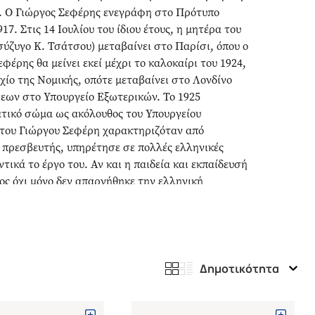
δα. Ο Γιώργος Σεφέρης ενεγράφη στο Πρότυπο
. Στις 14 Ιουλίου του ίδιου έτους, η μητέρα του
 σύζυγο Κ. Τσάτσου) μεταβαίνει στο Παρίσι, όπου ο
φέρης θα μείνει εκεί μέχρι το καλοκαίρι του 1924,
ίο της Νομικής, οπότε μεταβαίνει στο Λονδίνο
σεων στο Υπoυργείο Εξωτερικών. Το 1925
ατικό σώμα ως ακόλουθος του Υπουργείου
 του Γιώργου Σεφέρη χαρακτηριζόταν από
ς πρεσβευτής, υπηρέτησε σε πολλές ελληνικές
τικά το έργο του. Αν και η παιδεία και εκπαίδευσή
ος όχι μόνο δεν απαρνήθηκε την ελληνική
την ανανεώσει. Η ποίησή του επηρεάστηκε από τον
 (Ezra Pound). Το γεγονός όμως που χάραξε
 η εθνική καταστροφή του 1922 κι ο ξεριζωμός
ξεφεύγει από τα εθνικά όρια και εξαπλώνεται σε
ραβείο Νόμπελ Λογοτεχνίας από τη Σουηδική
Δημοτικότητα
ώτερο, παγκοσμίως, βραβείο πνευματικής
ης, το 1979. Το 1967 η δικτατορία των