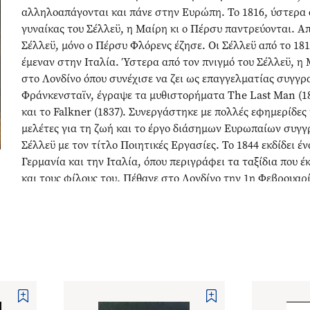
αλληλοαπάγονται και πάνε στην Ευρώπη. Το 1816, ύστερα 
γυναίκας του Σέλλεϋ, η Μαίρη κι ο Πέρσυ παντρεύονται. Α
Σέλλεϋ, μόνο ο Πέρσυ Φλόρενς έζησε. Οι Σέλλεϋ από το 18
έμεναν στην Ιταλία. Ύστερα από τον πνιγμό του Σέλλεϋ, η 
στο Λονδίνο όπου συνέχισε να ζει ως επαγγελματίας συγγρ
Φράνκενσταϊν, έγραψε τα μυθιστορήματα The Last Man (182
και το Falkner (1837). Συνεργάστηκε με πολλές εφημερίδες 
μελέτες για τη ζωή και το έργο διάσημων Ευρωπαίων συγγρ
Σέλλεϋ με τον τίτλο Ποιητικές Εργασίες. Το 1844 εκδίδει έ
Γερμανία και την Ιταλία, όπου περιγράφει τα ταξίδια που 
και τους φίλους του. Πέθανε στο Λονδίνο την 1η Φεβρουαρί
Εκδόσεις Στοχαστής]