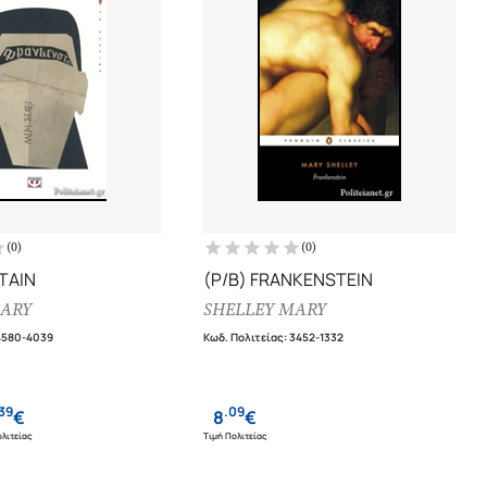
(
0
)
(
0
)
ΤΑΙΝ
(P/B) FRANKENSTEIN
MARY
SHELLEY MARY
4580-4039
Κωδ. Πολιτείας
:
3452-1332
39
.
09
€
8
€
λιτείας
Τιμή Πολιτείας