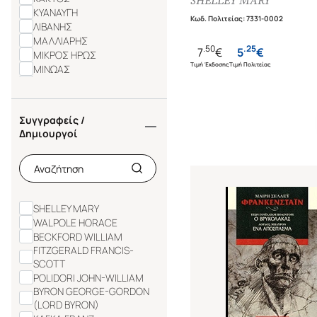
SHELLEY MARY
ΚΥΑΝΑΥΓΗ
Κωδ. Πολιτείας
:
7331-0002
ΛΙΒΑΝΗΣ
ΜΑΛΛΙΑΡΗΣ
.
50
.
25
7
€
5
€
ΜΙΚΡΟΣ ΗΡΩΣ
Τιμή Έκδοσης
Τιμή Πολιτείας
ΜΙΝΩΑΣ
ΝΕΦΕΛΗ
ΟΞΥ
ΠΑΠΑΔΟΠΟΥΛΟΣ
Συγγραφείς /
ΠΟΝΤΙΚΙ
Δημιουργοί
ΣΤΟΧΑΣΤΗΣ
ΣΥΓΧΡΟΝΟΙ ΟΡΙΖΟΝΤΕΣ
SHELLEY MARY
WALPOLE HORACE
BECKFORD WILLIAM
FITZGERALD FRANCIS-
SCOTT
POLIDORI JOHN-WILLIAM
BYRON GEORGE-GORDON
(LORD BYRON)