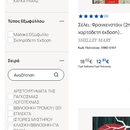
KAFKA FRANZ
(
1
)
Τύπος Εξωφύλλου
Σέλει: Φρανκενστάιν (2
χαρτόδετη έκδοση)
Μαλακό Εξώφυλλο
Πολιντόρι: ο βρυκόλακας
SHELLEY MARY
Σκληρόδετη Έκδοση
Μπάιρον: ένα απόσπασ
Κωδ. Πολιτείας
:
3980-0107
.
02
.
61
Σειρά
18
€
12
€
Τιμή Έκδοσης
Τιμή Πολιτείας
ΑΡΙΣΤΟΥΡΓΗΜΑΤΑ ΤΗΣ
ΠΑΓΚΟΣΜΙΑΣ
ΛΟΓΟΤΕΧΝΙΑΣ
ΒΙΒΛΙΟΘΗΚΗ ΤΡΟΜΟΥ / 001
ΕΠΙΛΕΚΤΑ
ΙΣΤΟΡΙΕΣ ΜΥΣΤΗΡΙΟΥ
ΚΛΑΣΙΚΗ ΒΙΒΛΙΟΘΗΚΗ ΓΙΑ