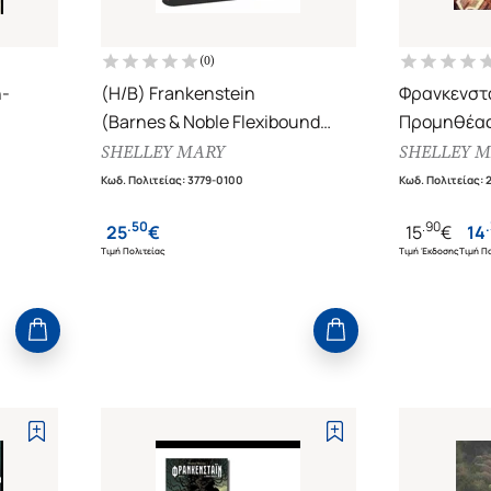
(
0
)
η-
(H/B) Frankenstein
Φρανκενστά
(Barnes & Noble Flexibound
Προμηθέα
 -
Editions)
SHELLEY MARY
SHELLEY 
μα
Κωδ. Πολιτείας
:
3779-0100
Κωδ. Πολιτείας
:
.
50
.
90
.
25
€
15
€
14
Τιμή Πολιτείας
Τιμή Έκδοσης
Τιμή Πο