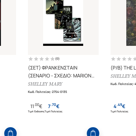
(
0
)
(ΣΕΤ) ΦΡΑΝΚΕΝΣΤΑΙΝ
(P/B) THE 
(ΣΕΝΑΡΙΟ - ΣΧΕΔΙΟ: MARION
SHELLEY 
MOUSSE)
SHELLEY MARY
Κωδ. Πολιτείας
:
Κωδ. Πολιτείας
:
2754-0135
.
00
.
70
.
49
11
€
7
€
4
€
Τιμή Έκδοσης
Τιμή Πολιτείας
Τιμή Πολιτείας