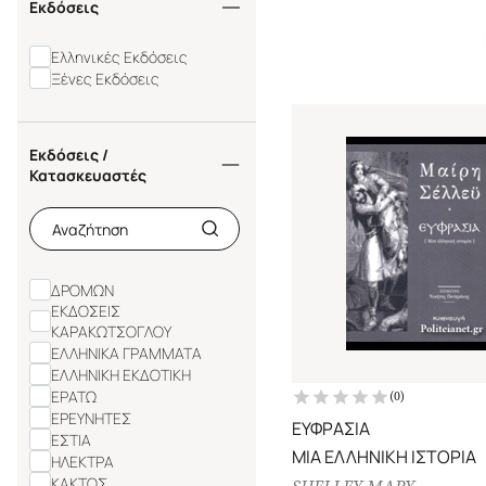
ΦΑΝΤΑΣΤΙΚΟΥ
Εκδόσεις
ΕΦΗΒΙΚΗ ΛΟΓΟΤΕΧΝΙΑ
GRAPHIC NOVELS
Ελληνικές Εκδόσεις
ΕΙΔΗ ΕΙΣΑΓΩΓΗΣ
Ξένες Εκδόσεις
Εκδόσεις /
Κατασκευαστές
ΔΡΟΜΩΝ
ΕΚΔΟΣΕΙΣ
ΚΑΡΑΚΩΤΣΟΓΛΟΥ
ΕΛΛΗΝΙΚΑ ΓΡΑΜΜΑΤΑ
ΕΛΛΗΝΙΚΗ ΕΚΔΟΤΙΚΗ
ΕΡΑΤΩ
(
0
)
ΕΡΕΥΝΗΤΕΣ
ΕΥΦΡΑΣΙΑ
ΕΣΤΙΑ
ΜΙΑ ΕΛΛΗΝΙΚΗ ΙΣΤΟΡΙΑ
ΗΛΕΚΤΡΑ
ΚΑΚΤΟΣ