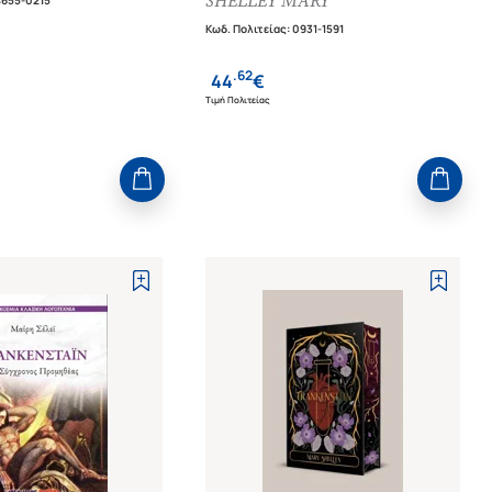
SHELLEY MARY
4655-0215
Κωδ. Πολιτείας
:
0931-1591
.
62
44
€
Τιμή Πολιτείας