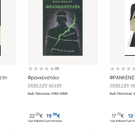
(
0
)
ετη
Φρανκενστάιν
ΦΡΑΝΚΕΝΣ
SHELLEY MARY
SHELLEY 
έας
Κωδ. Πολιτείας
:
0160-0826
Κωδ. Πολιτείας
:
.
20
.
98
.
70
.
22
€
19
€
17
€
12
Τιμή Έκδοσης
Τιμή Πολιτείας
Τιμή Έκδοσης
Τιμή Πο