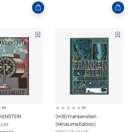
(
0
)
(
0
)
NKENSTEIN
(H/B) Frankenstein
(MinaLima Edition)
MARY