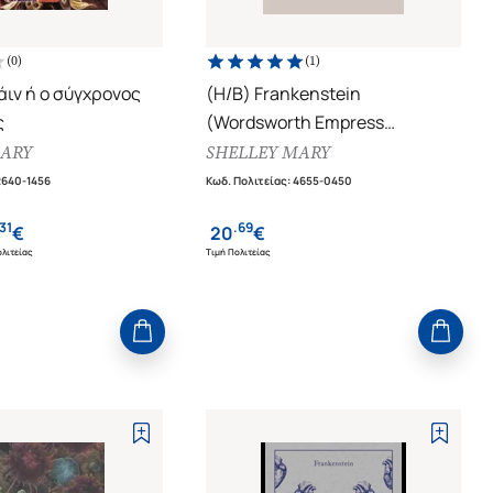
(
0
)
(
1
)
ιν ή ο σύγχρονος
(H/B) Frankenstein
ς
(Wordsworth Empress
Collection)
MARY
SHELLEY MARY
2640-1456
Κωδ. Πολιτείας
:
4655-0450
31
.
69
€
20
€
λιτείας
Τιμή Πολιτείας