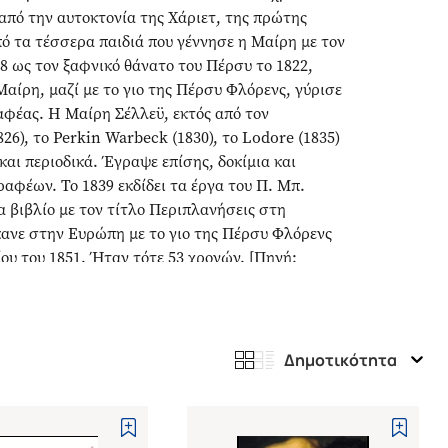
από την αυτοκτονία της Χάριετ, της πρώτης
πό τα τέσσερα παιδιά που γέννησε η Μαίρη με τον
18 ως τον ξαφνικό θάνατο του Πέρσυ το 1822,
Μαίρη, μαζί με το γιο της Πέρσυ Φλόρενς, γύρισε
αφέας. Η Μαίρη Σέλλεϋ, εκτός από τον
6), το Perkin Warbeck (1830), το Lodore (1835)
και περιοδικά. Έγραψε επίσης, δοκίμια και
αφέων. Το 1839 εκδίδει τα έργα του Π. Μπ.
να βιβλίο με τον τίτλο Περιπλανήσεις στη
έκανε στην Ευρώπη με το γιο της Πέρσυ Φλόρενς
ου του 1851. Ήταν τότε 53 χρονών. [Πηγή:
Δημοτικότητα