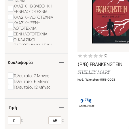
ΠΑΙΔΙΑ
ΚΛΑΣΙΚΗ ΒΙΒΛΙΟΘΗΚΗ-
ΞΕΝΗ ΛΟΓΟΤΕΧΝΙΑ
ΚΛΑΣΙΚΗ ΛΟΓΟΤΕΧΝΙΑ
ΚΛΑΣΙΚΗ ΞΕΝΗ
ΛΟΓΟΤΕΧΝΙΑ
ΞΕΝΗ ΛΟΓΟΤΕΧΝΙΑ
ΟΙ ΚΛΑΣΙΚΟΙ
ΠΑΓΚΟΣΜΙΑ ΚΛΑΣΙΚΗ
ΛΟΓΟΤΕΧΝΙΑ
(
0
)
ΤΑ ΚΛΑΣΙΚΑ
Brief Encounters
Κυκλοφορία
(P/B) FRANKENSTEIN
CHILTERN CLASSICS
SHELLEY MARY
CLASSIC STARTS
Τελευταίοι 2 Μήνες
COLLECTOR'S LIBRARY
Κωδ. Πολιτείας
:
5158-0023
Τελευταίοι 6 Μήνες
COLLINS CLASSICS
Τελευταίοι 12 Μήνες
GRADED READERS LEVEL 4
INTERMEDIATE
.
59
9
€
LEVEL 3
Τιμή Πολιτείας
Τιμή
LITTLE BLACK CLASSICS
€
€