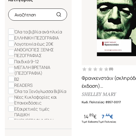
Όλα τα βιβλία ανά ηλικία
ΕΛΛΗΝΙΚΗ ΠΕΖΟΓΡΑΦΙΑ
Λογοτεχνία έως 20€
ΑΝΘΟΛΟΓΙΕΣ ΞΕΝΗΣ
ΠΕΖΟΓΡΑΦΙΑΣ
Παιδικά 9-12
ΜΕΓΑΛΗ ΒΡΕΤΑΝΙΑ
(
0
)
(ΠΕΖΟΓΡΑΦΙΑ)
Φρανκενστάιν (σκληρόδ
B2
READERS
έκδοση)
Όλα τα Ξενόγλωσσα Βιβλία
Ή Ο σύγχρονος Προμηθ
SHELLEY MARY
Νέες Κυκλοφορίες και
Επανεκδόσεις
Κωδ. Πολιτείας
:
8957-0017
Εξαιρετικές τιμές
ΠΑΙΔΙΚΗ
.
89
.
44
14
€
7
€
ΕΙΚΟΝΟΓΡΑΦΗΜΕΝΗ
Τιμή Έκδοσης
Τιμή Πολιτείας
ΛΟΓΟΤΕΧΝΙΑ
ΛΟΓΟΤΕΧΝΙΑ ΤΟΥ