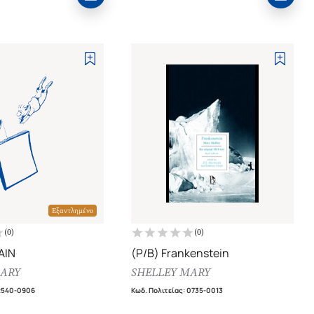
Εξαντλημένο
(
0
)
(
0
)
ΑΙΝ
(P/B) Frankenstein
MARY
SHELLEY MARY
2540-0906
Κωδ. Πολιτείας
:
0735-0013