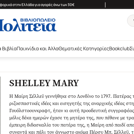
|
ορικά στην Ελλάδα για αγορές άνω των 30€
ά Βιβλία
Παιχνίδια και Άλλα
Θεματικές Κατηγορίες
Bookclub
Σ
SHELLEY MARY
Η Μαίρη Σέλλεϋ γεννήθηκε στο Λονδίνο το 1797. Πατέρας τ
ριζοσπαστικές ιδέες και εισηγητής της αναρχικής ιδέας στη
Γουόλστοουνκραφτ, ήταν κι αυτή προοδευτική συγγραφέας
μόλις δέκα ημερών έχασε τη μητέρα της, που πέθανε με τρ
έμπειρη διδασκαλία του πατέρα της, η Μαίρη από παιδί απο
συναντά και πάλι τον άγνωστο ακόμα Πέρσυ Μπ. Σέλλεϋ, τον