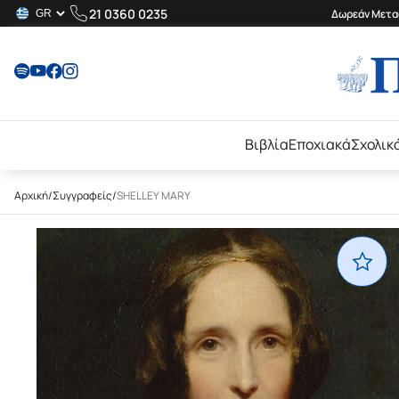
21 0360 0235
Δωρεάν Μεταφ
Βιβλία
Εποχιακά
Σχολικ
Αρχική
/
Συγγραφείς
/
SHELLEY MARY