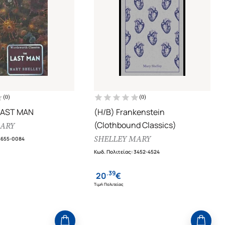
(
0
)
(
0
)
LAST MAN
(H/B) Frankenstein
(Clothbound Classics)
MARY
SHELLEY MARY
4655-0084
Κωδ. Πολιτείας
:
3452-4524
.
39
20
€
Τιμή Πολιτείας