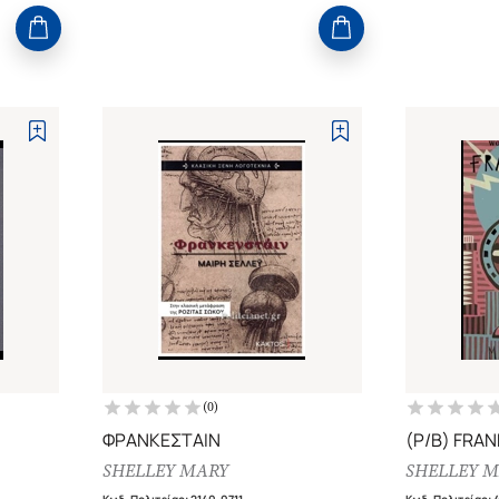
(
0
)
ΦΡΑΝΚΕΣΤΑΙΝ
(P/B) FRA
SHELLEY MARY
SHELLEY 