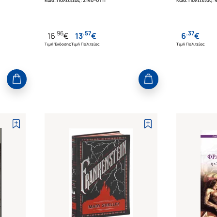
Κωδ. Πολιτείας
:
2140-0711
Κωδ. Πολιτείας
:
.
96
.
57
.
37
16
€
13
€
6
€
Τιμή Έκδοσης
Τιμή Πολιτείας
Τιμή Πολιτείας