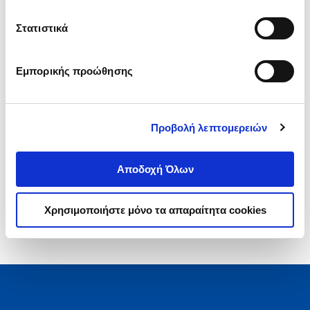
.
00
.
00
10
€
9
€
Στατιστικά
Τιμή Έκδοσης
Τιμή Πολιτείας
Εμπορικής προώθησης
Προβολή λεπτομερειών
1-1 από 1 προϊόντα
Αποδοχή Όλων
Χρησιμοποιήστε μόνο τα απαραίτητα cookies