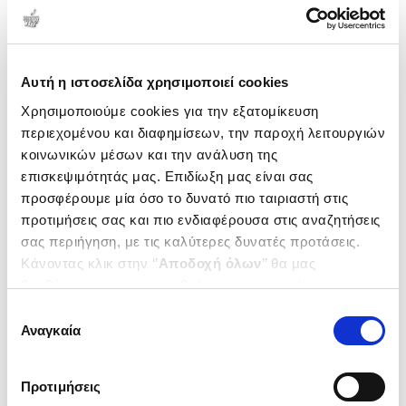
Δημοτικότητα
Αυτή η ιστοσελίδα χρησιμοποιεί cookies
Χρησιμοποιούμε cookies για την εξατομίκευση
περιεχομένου και διαφημίσεων, την παροχή λειτουργιών
κοινωνικών μέσων και την ανάλυση της
επισκεψιμότητάς μας. Επιδίωξη μας είναι σας
προσφέρουμε μία όσο το δυνατό πιο ταιριαστή στις
προτιμήσεις σας και πιο ενδιαφέρουσα στις αναζητήσεις
σας περιήγηση, με τις καλύτερες δυνατές προτάσεις.
Κάνοντας κλικ στην ‘’
Αποδοχή όλων
’’ θα μας
βοηθήσετε να ανταποκριθούμε στα παραπάνω.
(
0
)
Μπορείτε επίσης να επεξεργαστείτε ποια cookies σας
Αυτή τη στιγμή που μιλάμε
Επιλογή
ενδιαφέρουν και να επιλέξετε από τα παρακάτω με την
ΣΕΡΚΙΖΗΣ ΚΩΣΤΑΣ
Αναγκαία
συγκατάθεσης
‘’
Αποδοχή επιλογών
΄΄και να ενημερωθείτε σχετικά με
Κωδ. Πολιτείας
:
2120-0728
τα cookies στην ‘’Προβολή λεπτομερειών’’.
Προτιμήσεις