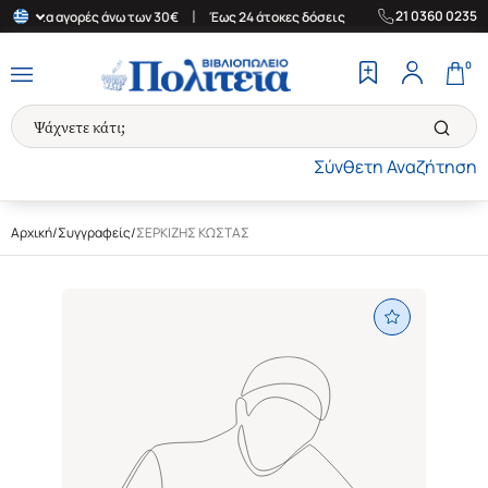
|
|
21 0360 0235
άδα για αγορές άνω των 30€
Έως 24 άτοκες δόσεις
Δωρεάν Μετα
0
Σύνθετη Αναζήτηση
Αρχική
/
Συγγραφείς
/
ΣΕΡΚΙΖΗΣ ΚΩΣΤΑΣ