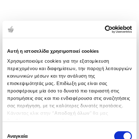
χωρών.
1-1 από 1 προϊόντα
Δημοτικότητα
Αυτή η ιστοσελίδα χρησιμοποιεί cookies
Χρησιμοποιούμε cookies για την εξατομίκευση
περιεχομένου και διαφημίσεων, την παροχή λειτουργιών
κοινωνικών μέσων και την ανάλυση της
επισκεψιμότητάς μας. Επιδίωξη μας είναι σας
προσφέρουμε μία όσο το δυνατό πιο ταιριαστή στις
προτιμήσεις σας και πιο ενδιαφέρουσα στις αναζητήσεις
σας περιήγηση, με τις καλύτερες δυνατές προτάσεις.
Κάνοντας κλικ στην ‘’
Αποδοχή όλων
’’ θα μας
βοηθήσετε να ανταποκριθούμε στα παραπάνω.
Μπορείτε επίσης να επεξεργαστείτε ποια cookies σας
Επιλογή
ενδιαφέρουν και να επιλέξετε από τα παρακάτω με την
Αναγκαία
συγκατάθεσης