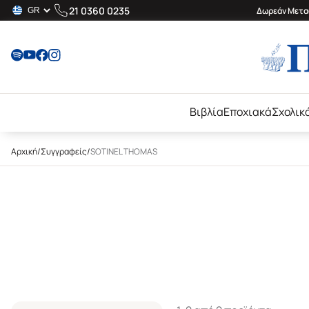
21 0360 0235
Δωρεάν Μεταφ
Βιβλία
Εποχιακά
Σχολικ
Αρχική
/
Συγγραφείς
/
SOTINEL THOMAS