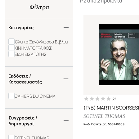
1-2 από 2 προϊόντα
Φίλτρα
Κατηγορίες
Όλα τα Ξενόγλωσσα Βιβλία
ΚΙΝΗΜΑΤΟΓΡΑΦΟΣ
ΕΙΔΗ ΕΙΣΑΓΩΓΗΣ
Εκδόσεις /
Κατασκευαστές
CAHIERS DU CINEMA
(
0
)
(P/B) MARTIN SCORSES
SOTINEL THOMAS
Συγγραφείς /
Δημιουργοί
Κωδ. Πολιτείας
:
5551-0009
SOTINEL THOMAS