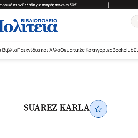
|
ορικά στην Ελλάδα για αγορές άνω των 30€
ά Βιβλία
Παιχνίδια και Άλλα
Θεματικές Κατηγορίες
Bookclub
Σ
SUAREZ KARLA