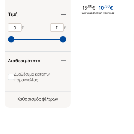
.
00
.
50
15
€
10
€
Τιμή Έκδοσης
Τιμή Πολιτείας
Τιμή
€
€
Διαθεσιμότητα
Διαθέσιμο κατόπιν
παραγγελίας
Καθαρισμός