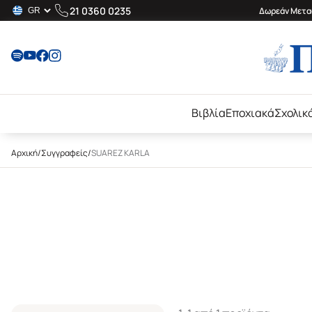
21 0360 0235
Δωρεάν Μεταφ
Βιβλία
Εποχιακά
Σχολικ
Αρχική
/
Συγγραφείς
/
SUAREZ KARLA