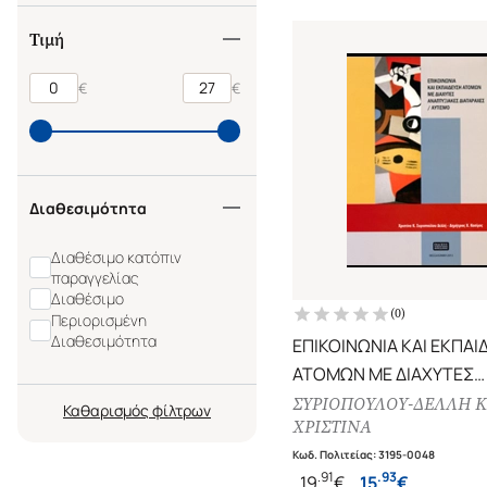
Τιμή
€
€
Διαθεσιμότητα
Διαθέσιμο κατόπιν
παραγγελίας
Διαθέσιμο
(
0
)
Περιορισμένη
Διαθεσιμότητα
ΕΠΙΚΟΙΝΩΝΙΑ ΚΑΙ ΕΚΠΑΙ
ΑΤΟΜΩΝ ΜΕ ΔΙΑΧΥΤΕΣ
ΑΝΑΠΤΥΞΙΑΚΕΣ ΔΙΑΤΑΡΑ
ΣΥΡΙΟΠΟΥΛΟΥ-ΔΕΛΛΗ Κ
Καθαρισμός
ΧΡΙΣΤΙΝΑ
ΑΥΤΙΣΜΟ
Κωδ. Πολιτείας
:
3195-0048
.
91
.
93
19
€
15
€