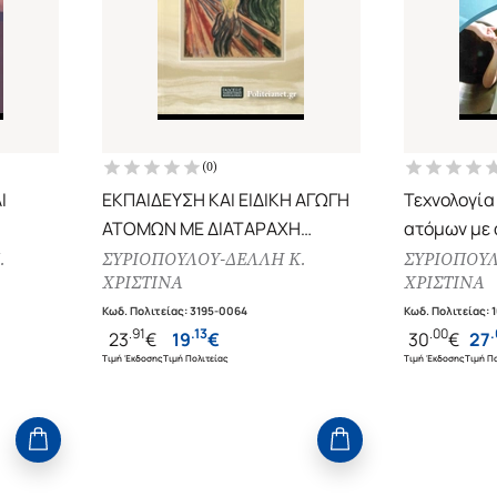
(
0
)
Ι
ΕΚΠΑΙΔΕΥΣΗ ΚΑΙ ΕΙΔΙΚΗ ΑΓΩΓΗ
Τεχνολογία
ΑΤΟΜΩΝ ΜΕ ΔΙΑΤΑΡΑΧΗ
ατόμων με
ΑΙ
ΦΑΣΜΑΤΟΣ ΑΥΤΙΣΜΟΥ
διαταραχές
.
ΣΥΡΙΟΠΟΥΛΟΥ-ΔΕΛΛΗ Κ.
ΣΥΡΙΟΠΟΥΛ
ΧΡΙΣΤΙΝΑ
ΧΡΙΣΤΙΝΑ
Σ ΣΤΟ
τυπικά, μη
Κωδ. Πολιτείας
:
3195-0064
περιβάλλο
Κωδ. Πολιτείας
:
.
91
.
13
.
00
.
23
€
19
€
30
€
27
Τιμή Έκδοσης
Τιμή Πολιτείας
Τιμή Έκδοσης
Τιμή Πο