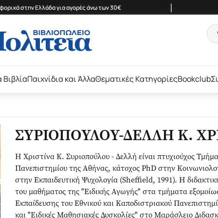
|
ορικά στην Ελλάδα για αγορές άνω των 30€
ά Βιβλία
Παιχνίδια και Άλλα
Θεματικές Κατηγορίες
Bookclub
Σ
ΣΥΡΙΟΠΟΥΛΟΥ-ΔΕΛΛΗ Κ. ΧΡ
Η Χριστίνα Κ. Συριοπούλου - Δελλή είναι πτυχιούχος Τμή
Πανεπιστημίου της Αθήνας, κάτοχος PhD στην Κοινωνιολογ
στην Εκπαιδευτική Ψυχολογία (Sheffield, 1991). Η διδακτι
του μαθήματος της "Ειδικής Αγωγής" στα τμήματα εξομοί
Εκπαίδευσης του Εθνικού και Καποδιστριακού Πανεπιστημ
και "Ειδικές Μαθησιακές Δυσκολίες" στο Μαράσλειο Διδασκ