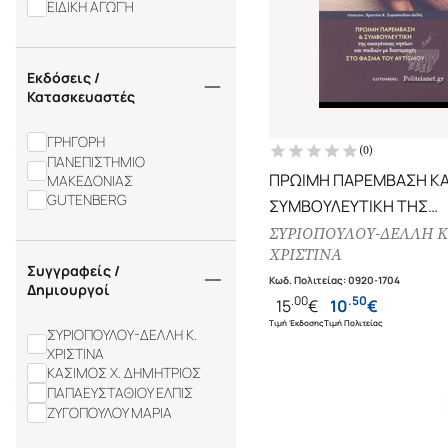
ΕΙΔΙΚΗ ΑΓΩΓΉ
Εκδόσεις /
Κατασκευαστές
ΓΡΗΓΟΡΗ
(
0
)
ΠΑΝΕΠΙΣΤΗΜΙΟ
ΠΡΩΙΜΗ ΠΑΡΕΜΒΑΣΗ ΚΑ
ΜΑΚΕΔΟΝΙΑΣ
GUTENBERG
ΣΥΜΒΟΥΛΕΥΤΙΚΗ ΤΗΣ
ΟΙΚΟΓΕΝΕΙΑΣ ΝΗΠΙΩΝ Κ
ΣΥΡΙΟΠΟΥΛΟΥ-ΔΕΛΛΗ Κ
ΧΡΙΣΤΙΝΑ
ΠΑΙΔΙΩΝ ΜΕ ΔΙΑΤΑΡΑΧΕ
Συγγραφείς /
ΦΑΣΜΑ ΤΟΥ ΑΥΤΙΣΜΟΥ
Κωδ. Πολιτείας
:
0920-1704
Δημιουργοί
.
00
.
50
15
€
10
€
Τιμή Έκδοσης
Τιμή Πολιτείας
ΣΥΡΙΟΠΟΥΛΟΥ-ΔΕΛΛΗ Κ.
ΧΡΙΣΤΙΝΑ
ΚΑΣΙΜΟΣ Χ. ΔΗΜΗΤΡΙΟΣ
ΠΑΠΑΕΥΣΤΑΘΙΟΥ ΕΛΠΙΣ
ΖΥΓΟΠΟΥΛΟΥ ΜΑΡΙΑ