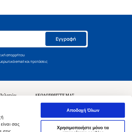
Εγγραφή
τική απορρήτου
ερωτικά email και προτάσεις
 Πελατών
ΑΚΟΛΟΥΘΗΣΤΕ ΜΑΣ
σεις
Αποδοχή Όλων
χή
είναι σας
Χρησιμοποιήστε μόνο τα
 στις