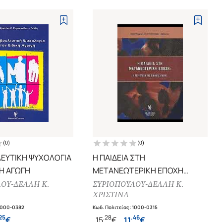
(
0
)
(
0
)
ΕΥΤΙΚΗ ΨΥΧΟΛΟΓΙΑ
Η ΠΑΙΔΕΙΑ ΣΤΗ
ΚΗ ΑΓΩΓΗ
ΜΕΤΑΝΕΩΤΕΡΙΚΗ ΕΠΟΧΗ
Η ΠΕΡΙΠΤΩΣΗ ΤΗΣ ΕΙΔΙΚΗΣ
ΟΥ-ΔΕΛΛΗ Κ.
ΣΥΡΙΟΠΟΥΛΟΥ-ΔΕΛΛΗ Κ.
ΧΡΙΣΤΙΝΑ
ΑΓΩΓΗΣ
1000-0382
Κωδ. Πολιτείας
:
1000-0315
25
.
28
.
46
€
15
€
11
€