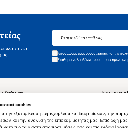
τείας
οι όλα τα νέα
Αποδέχομαι τους όρους χρήσης και την πολι
 μας.
Επιθυμώ να λαμβάνω προσωποποιημένα ενημ
οι Σύνδεσμοι
Εξυπηρέτηση
ά με εμάς
Συχνές ερωτή
μοποιεί cookies
 Εργασίας
Επικοινωνία
ια την εξατομίκευση περιεχομένου και διαφημίσεων, την παρο
ς για τις "Λίστες Επιθυμητών" και τη Βιβλιοθήκη
B2B
έσων και την ανάλυση της επισκεψιμότητάς μας. Επιδίωξη μας 
υνατό πιο ταιριαστή στις προτιμήσεις σας και πιο ενδιαφέρουσα