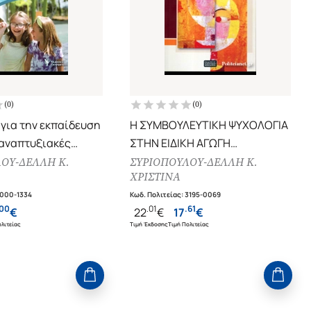
(
0
)
(
0
)
 για την εκπαίδευση
Η ΣΥΜΒΟΥΛΕΥΤΙΚΗ ΨΥΧΟΛΟΓΙΑ
 αναπτυξιακές
ΣΤΗΝ ΕΙΔΙΚΗ ΑΓΩΓΗ
 και αυτισμό, σε
ΕΡΕΥΝΩΝΤΑΣ ΤΑ ΣΥΓΧΡΟΝΑ
ΟΥ-ΔΕΛΛΗ Κ.
ΣΥΡΙΟΠΟΥΛΟΥ-ΔΕΛΛΗ Κ.
ΧΡΙΣΤΙΝΑ
 τυπικά και άτυπα
ΔΕΔΟΜΕΝΑ
ντα μάθησης
1000-1334
Κωδ. Πολιτείας
:
3195-0069
00
.
01
.
61
€
22
€
17
€
λιτείας
Τιμή Έκδοσης
Τιμή Πολιτείας