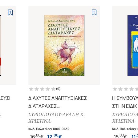
(
0
)
ΔΕΥΣΗ
ΔΙΑΧΥΤΕΣ ΑΝΑΠΤΥΞΙΑΚΕΣ
Η ΣΥΜΒΟΥΛ
ΔΙΑΤΑΡΑΧΕΣ
ΣΤΗΝ ΕΙΔΙ
ΧΕΣ /
ΨΥΧΟΛΟΓΙΑ - ΠΑΙΔΑΓΩΓΙΚΗ -
.
ΣΥΡΙΟΠΟΥΛΟΥ-ΔΕΛΛΗ Κ.
ΣΥΡΙΟΠΟΥΛ
ΧΡΙΣΤΙΝΑ
ΧΡΙΣΤΙΝΑ
ΚΟΙΝΩΝΙΟΛΟΓΙΑ
Κωδ. Πολιτείας
:
1000-0632
Κωδ. Πολιτείας
:
.
00
.
00
.
00
.
16
€
12
€
15
€
11