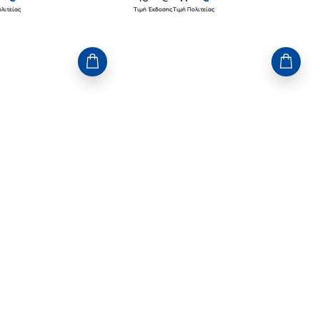
λιτείας
Τιμή Έκδοσης
Τιμή Πολιτείας