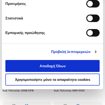
Προτιμήσεις
Στατιστικά
Εμπορικής προώθησης
Προβολή λεπτομερειών
Αποδοχή Όλων
(
0
)
(
0
)
Άγιοι που γελούν και περιγελούν
ΚΑΛΩΣ ΣΕ ΒΡΗΚΑ, ΣΜΥΡΝΗ
την ματαιότητα
1922-2022
Χρησιμοποιήστε μόνο τα απαραίτητα cookies
ΤΑΜΠΑΚΗΣ ΔΙΟΝΥΣΙΟΣ (π.)
ΤΑΜΠΑΚΗΣ ΔΙΟΝΥΣΙΟΣ (π.)
Κωδ. Πολιτείας
:
0068-0318
Κωδ. Πολιτείας
:
6681-0055