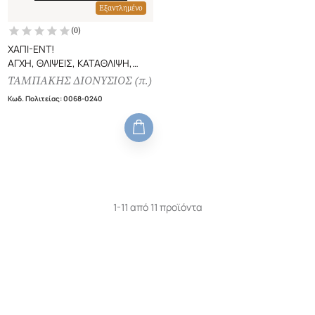
Εξαντλημένο
(
0
)
ΧΑΠΙ-ΕΝΤ!
ΑΓΧΗ, ΘΛΙΨΕΙΣ, ΚΑΤΑΘΛΙΨΗ,
ΛΟΓΙΣΜΟΙ...
ΤΑΜΠΑΚΗΣ ΔΙΟΝΥΣΙΟΣ (π.)
Κωδ. Πολιτείας
:
0068-0240
1-11 από 11 προϊόντα