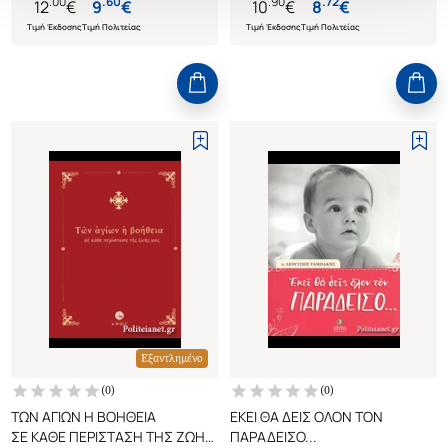
.
00
.
60
.
90
.
72
12
€
9
€
10
€
8
€
Τιμή Έκδοσης
Τιμή Πολιτείας
Τιμή Έκδοσης
Τιμή Πολιτείας
Εξαντλημένο
(
0
)
(
0
)
ΤΩΝ ΑΓΙΩΝ Η ΒΟΗΘΕΙΑ
ΕΚΕΙ ΘΑ ΔΕΙΣ ΟΛΟΝ ΤΟΝ
ΣΕ ΚΑΘΕ ΠΕΡΙΣΤΑΣΗ ΤΗΣ ΖΩΗΣ
ΠΑΡΑΔΕΙΣΟ...