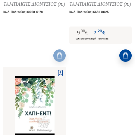
ΜΑΣ
ΤΑΜΠΑΚΗΣ ΔΙΟΝΥΣΙΟΣ (π.)
ΤΑΜΠΑΚΗΣ ΔΙΟΝΥΣΙΟΣ (π.)
Κωδ. Πολιτείας
:
0068-0178
Κωδ. Πολιτείας
:
6681-0025
.
00
.
20
9
€
7
€
Τιμή Έκδοσης
Τιμή Πολιτείας