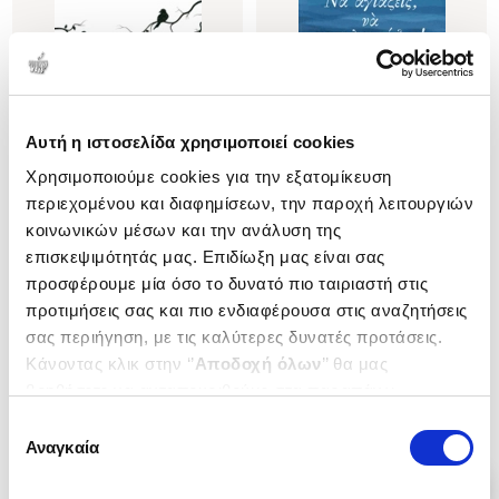
Αυτή η ιστοσελίδα χρησιμοποιεί cookies
Χρησιμοποιούμε cookies για την εξατομίκευση
περιεχομένου και διαφημίσεων, την παροχή λειτουργιών
(
0
)
(
0
)
κοινωνικών μέσων και την ανάλυση της
ΑΓΙΟΡΕΙΤΙΚΕΣ ΚΟΥΒΕΝΤΕΣ
Να αγιάζεις, να καταλαγιάζεις!
επισκεψιμότητάς μας. Επιδίωξη μας είναι σας
ΜΙΚΡΑ ΜΥΣΤΙΚΑ ΓΙΑ ΜΙΑ
ΤΑΜΠΑΚΗΣ ΔΙΟΝΥΣΙΟΣ (π.)
ΟΜΟΡΦΗ ΚΑΘΗΜΕΡΙΝΗ ΖΩΗ
προσφέρουμε μία όσο το δυνατό πιο ταιριαστή στις
ΤΑΜΠΑΚΗΣ ΔΙΟΝΥΣΙΟΣ (π.)
Κωδ. Πολιτείας
:
0068-0338
προτιμήσεις σας και πιο ενδιαφέρουσα στις αναζητήσεις
Κωδ. Πολιτείας
:
0068-0196
σας περιήγηση, με τις καλύτερες δυνατές προτάσεις.
Κάνοντας κλικ στην ‘’
Αποδοχή όλων
’’ θα μας
.
90
.
32
.
50
.
20
βοηθήσετε να ανταποκριθούμε στα παραπάνω.
12
€
10
€
11
€
9
€
Μπορείτε επίσης να επεξεργαστείτε ποια cookies σας
Τιμή Έκδοσης
Τιμή Πολιτείας
Τιμή Έκδοσης
Τιμή Πολιτείας
Επιλογή
ενδιαφέρουν και να επιλέξετε από τα παρακάτω με την
Αναγκαία
συγκατάθεσης
‘’
Αποδοχή επιλογών
΄΄και να ενημερωθείτε σχετικά με
τα cookies στην ‘’Προβολή λεπτομερειών’’.