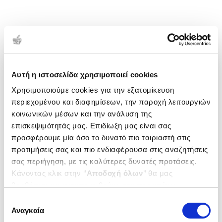
1-1 από 1 προϊόντα
Δημοτικότητα
Αυτή η ιστοσελίδα χρησιμοποιεί cookies
Χρησιμοποιούμε cookies για την εξατομίκευση
περιεχομένου και διαφημίσεων, την παροχή λειτουργιών
κοινωνικών μέσων και την ανάλυση της
επισκεψιμότητάς μας. Επιδίωξη μας είναι σας
προσφέρουμε μία όσο το δυνατό πιο ταιριαστή στις
προτιμήσεις σας και πιο ενδιαφέρουσα στις αναζητήσεις
σας περιήγηση, με τις καλύτερες δυνατές προτάσεις.
Κάνοντας κλικ στην ‘’
Αποδοχή όλων
’’ θα μας
βοηθήσετε να ανταποκριθούμε στα παραπάνω.
Μπορείτε επίσης να επεξεργαστείτε ποια cookies σας
Επιλογή
ενδιαφέρουν και να επιλέξετε από τα παρακάτω με την
Αναγκαία
συγκατάθεσης
(
0
)
‘’
Αποδοχή επιλογών
΄΄και να ενημερωθείτε σχετικά με