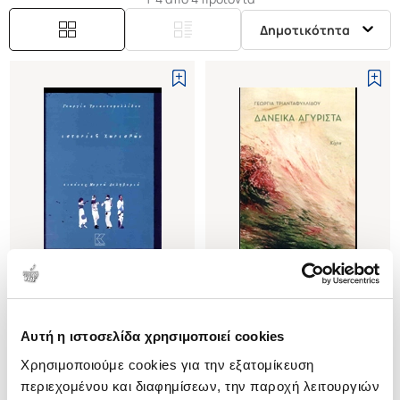
Δημοτικότητα
(
0
)
(
0
)
Ιστορίς χωρισμών
ΔΑΝΕΙΚΑ ΑΓΥΡΙΣΤΑ
Αυτή η ιστοσελίδα χρησιμοποιεί cookies
ΤΡΙΑΝΤΑΦΥΛΛΙΔΟΥ
ΤΡΙΑΝΤΑΦΥΛΛΙΔΟΥ
ΓΕΩΡΓΙΑ
ΓΕΩΡΓΙΑ
Χρησιμοποιούμε cookies για την εξατομίκευση
περιεχομένου και διαφημίσεων, την παροχή λειτουργιών
Κωδ. Πολιτείας
:
7308-0431
Κωδ. Πολιτείας
:
2274-0070