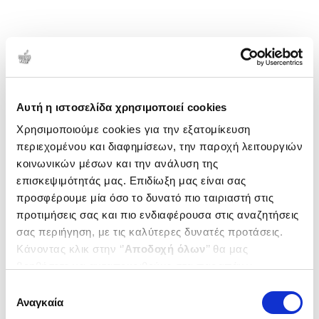
1-1 από 1 προϊόντα
Δημοτικότητα
Αυτή η ιστοσελίδα χρησιμοποιεί cookies
Χρησιμοποιούμε cookies για την εξατομίκευση
περιεχομένου και διαφημίσεων, την παροχή λειτουργιών
κοινωνικών μέσων και την ανάλυση της
επισκεψιμότητάς μας. Επιδίωξη μας είναι σας
προσφέρουμε μία όσο το δυνατό πιο ταιριαστή στις
προτιμήσεις σας και πιο ενδιαφέρουσα στις αναζητήσεις
σας περιήγηση, με τις καλύτερες δυνατές προτάσεις.
Κάνοντας κλικ στην ‘’
Αποδοχή όλων
’’ θα μας
βοηθήσετε να ανταποκριθούμε στα παραπάνω.
Μπορείτε επίσης να επεξεργαστείτε ποια cookies σας
Επιλογή
ενδιαφέρουν και να επιλέξετε από τα παρακάτω με την
Αναγκαία
συγκατάθεσης
(
0
)
‘’
Αποδοχή επιλογών
΄΄και να ενημερωθείτε σχετικά με