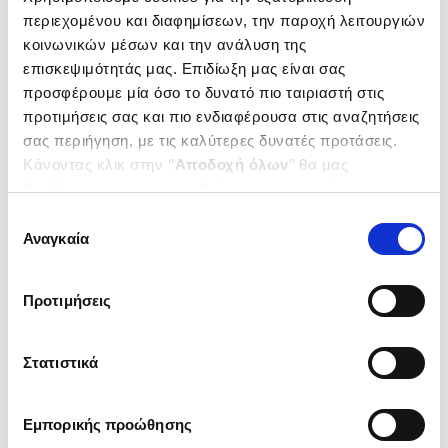
περιεχομένου και διαφημίσεων, την παροχή λειτουργιών
κοινωνικών μέσων και την ανάλυση της
επισκεψιμότητάς μας. Επιδίωξη μας είναι σας
προσφέρουμε μία όσο το δυνατό πιο ταιριαστή στις
προτιμήσεις σας και πιο ενδιαφέρουσα στις αναζητήσεις
σας περιήγηση, με τις καλύτερες δυνατές προτάσεις.
Κάνοντας κλικ στην ‘’
Αποδοχή όλων
’’ θα μας
βοηθήσετε να ανταποκριθούμε στα παραπάνω.
Μπορείτε επίσης να επεξεργαστείτε ποια cookies σας
Επιλογή
ενδιαφέρουν και να επιλέξετε από τα παρακάτω με την
Αναγκαία
συγκατάθεσης
‘’
Αποδοχή επιλογών
΄΄και να ενημερωθείτε σχετικά με
τα cookies στην ‘’Προβολή λεπτομερειών’’.
Προτιμήσεις
Στατιστικά
Εμπορικής προώθησης