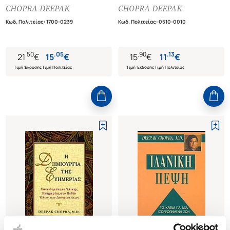
ΜΑΘΗΜΑΤΑ ΓΙΑ ΤΗ ΔΗΜΙΟΥΡΓΙΑ
CHOPRA DEEPAK
CHOPRA DEEPAK
ΤΗΣ ΖΩΗΣ ΠΟΥ ΕΠΙΘΥΜΕΙΤΕ
Κωδ. Πολιτείας
:
1700-0239
Κωδ. Πολιτείας
:
0510-0010
.
50
.
05
.
90
.
13
21
€
15
€
15
€
11
€
Τιμή Έκδοσης
Τιμή Πολιτείας
Τιμή Έκδοσης
Τιμή Πολιτείας