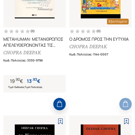
Εξαντλημένο
(
0
)
(
0
)
METAHUMAN: ΜΕΤΑΝΘΡΩΠΟΣ
Ο ΔΡΟΜΟΣ ΠΡΟΣ ΤΗΝ ΕΥΤΥΧΙΑ
ΑΠΕΛΕΥΘΕΡΩΝΟΝΤΑΣ ΤΙΣ
CHOPRA DEEPAK
ΑΠΕΡΙΟΡΙΣΤΕΣ ΔΥΝΑΤΟΤΗΤΕΣ
CHOPRA DEEPAK
Κωδ. Πολιτείας
:
1144-0007
ΤΟΥ ΑΝΘΡΩΠΟΥ
Κωδ. Πολιτείας
:
3330-9796
.
90
.
93
19
€
13
€
Τιμή Έκδοσης
Τιμή Πολιτείας