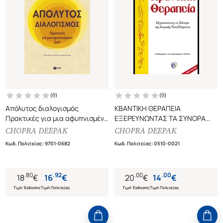
(
0
)
(
0
)
Απόλυτος διαλογισμός
ΚΒΑΝΤΙΚΗ ΘΕΡΑΠΕΙΑ
Πρακτικές για μια αφυπνισμένη
ΕΞΕΡΕΥΝΩΝΤΑΣ ΤΑ ΣΥΝΟΡΑ
ζωή
ΤΗΣ ΙΑΤΡΙΚΗΣ ΝΟΥ / ΣΩΜΑΤΟΣ
CHOPRA DEEPAK
CHOPRA DEEPAK
Κωδ. Πολιτείας
:
9701-0682
Κωδ. Πολιτείας
:
0510-0021
.
80
.
92
.
00
.
00
18
€
16
€
20
€
14
€
Τιμή Έκδοσης
Τιμή Πολιτείας
Τιμή Έκδοσης
Τιμή Πολιτείας