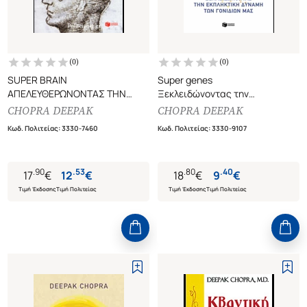
(
0
)
(
0
)
SUPER BRAIN
Super genes
ΑΠΕΛΕΥΘΕΡΩΝΟΝΤΑΣ ΤΗΝ
Ξεκλειδώνοντας την
ΕΚΡΗΚΤΙΚΗ ΔΥΝΑΜΗ ΤΟΥ ΝΟΥ
εκπληκτική δύναμη των
CHOPRA DEEPAK
CHOPRA DEEPAK
γονιδίων μας
Κωδ. Πολιτείας
:
3330-7460
Κωδ. Πολιτείας
:
3330-9107
.
90
.
53
.
80
.
40
17
€
12
€
18
€
9
€
Τιμή Έκδοσης
Τιμή Πολιτείας
Τιμή Έκδοσης
Τιμή Πολιτείας