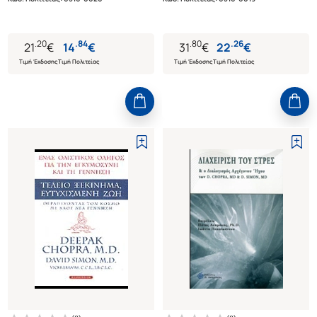
ΠΡΟΣΩΠΙΚΗ ΣΑΣ
ΣΤΗ ΓΗΡΑΝΣΗ
ΠΡΑΓΜΑΤΙΚΟΤΗΤΑ
.
20
.
84
.
80
.
26
21
€
14
€
31
€
22
€
Τιμή Έκδοσης
Τιμή Πολιτείας
Τιμή Έκδοσης
Τιμή Πολιτείας