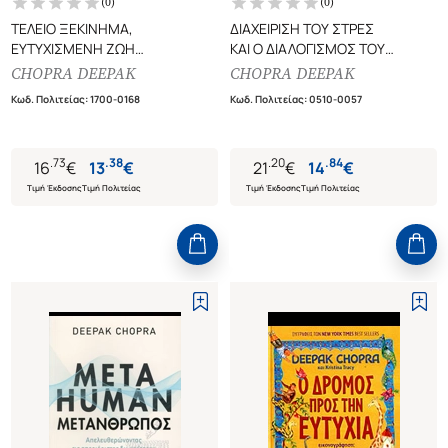
(
0
)
(
0
)
ΤΕΛΕΙΟ ΞΕΚΙΝΗΜΑ,
ΔΙΑΧΕΙΡΙΣΗ ΤΟΥ ΣΤΡΕΣ
ΕΥΤΥΧΙΣΜΕΝΗ ΖΩΗ
ΚΑΙ Ο ΔΙΑΛΟΓΙΣΜΟΣ ΤΟΥ
ΕΝΑΣ ΟΛΙΣΤΙΚΟΣ ΟΔΗΓΟΣ ΓΙΑ
ΑΡΧΕΓΟΝΟΥ ΗΧΟΥ
CHOPRA DEEPAK
CHOPRA DEEPAK
ΤΗΝ ΕΓΚΥΜΟΣΥΝΗ ΚΑΙ ΤΗ
Κωδ. Πολιτείας
:
1700-0168
Κωδ. Πολιτείας
:
0510-0057
ΓΕΝΝΗΣΗ
.
73
.
38
.
20
.
84
16
€
13
€
21
€
14
€
Τιμή Έκδοσης
Τιμή Πολιτείας
Τιμή Έκδοσης
Τιμή Πολιτείας