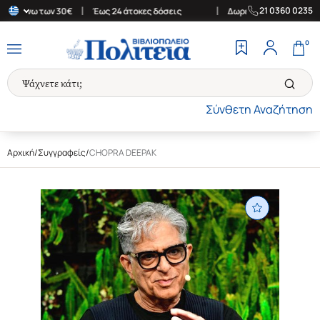
|
|
21 0360 0235
 άνω των 30€
Έως 24 άτοκες δόσεις
Δωρεάν Μεταφορικά στην Ελ
0
Σύνθετη Αναζήτηση
Αρχική
/
Συγγραφείς
/
CHOPRA DEEPAK