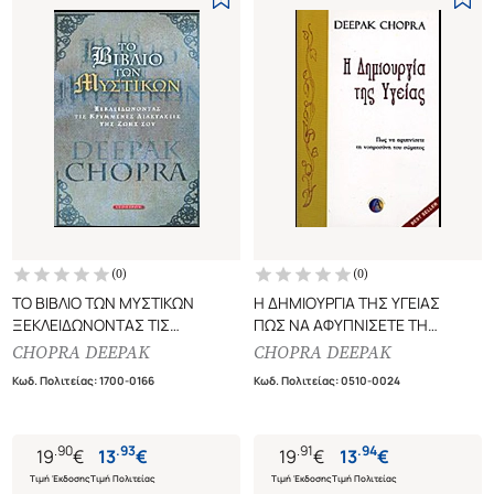
(
0
)
(
0
)
ΤΟ ΒΙΒΛΙΟ ΤΩΝ ΜΥΣΤΙΚΩΝ
Η ΔΗΜΙΟΥΡΓΙΑ ΤΗΣ ΥΓΕΙΑΣ
ΞΕΚΛΕΙΔΩΝΟΝΤΑΣ ΤΙΣ
ΠΩΣ ΝΑ ΑΦΥΠΝΙΣΕΤΕ ΤΗ
ΚΡΥΜΜΕΝΕΣ ΔΙΑΣΤΑΣΕΙΣ ΤΗΣ
ΝΟΗΜΟΣΥΝΗ ΤΟΥ ΣΩΜΑΤΟΣ
CHOPRA DEEPAK
CHOPRA DEEPAK
ΖΩΗΣ ΣΟΥ
Κωδ. Πολιτείας
:
1700-0166
Κωδ. Πολιτείας
:
0510-0024
.
90
.
93
.
91
.
94
19
€
13
€
19
€
13
€
Τιμή Έκδοσης
Τιμή Πολιτείας
Τιμή Έκδοσης
Τιμή Πολιτείας