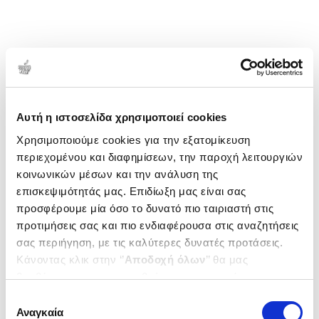
γι’ αυτούς. Η δουλειά του έχει επηρεαστεί από
παλιές ταινίες, τις κλασικές εικονογραφήσεις και τα
κινούμενα σχέδια.
1-1 από 1 προϊόντα
Δημοτικότητα
Αυτή η ιστοσελίδα χρησιμοποιεί cookies
Χρησιμοποιούμε cookies για την εξατομίκευση
περιεχομένου και διαφημίσεων, την παροχή λειτουργιών
κοινωνικών μέσων και την ανάλυση της
επισκεψιμότητάς μας. Επιδίωξη μας είναι σας
προσφέρουμε μία όσο το δυνατό πιο ταιριαστή στις
προτιμήσεις σας και πιο ενδιαφέρουσα στις αναζητήσεις
σας περιήγηση, με τις καλύτερες δυνατές προτάσεις.
Κάνοντας κλικ στην ‘’
Αποδοχή όλων
’’ θα μας
βοηθήσετε να ανταποκριθούμε στα παραπάνω.
Μπορείτε επίσης να επεξεργαστείτε ποια cookies σας
Επιλογή
ενδιαφέρουν και να επιλέξετε από τα παρακάτω με την
Αναγκαία
συγκατάθεσης