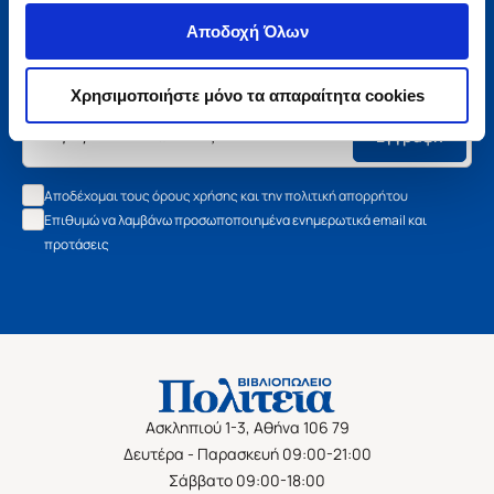
Μάθετε τα νέα της Πολιτείας
Αποδοχή Όλων
Εγγραφείτε στο newsletter μας και μάθετε πρώτοι όλα τα
νέα βιβλία, τις εξαιρετικές τιμές και τις εκδηλώσεις μας.
Χρησιμοποιήστε μόνο τα απαραίτητα cookies
Εγγραφή
Αποδέχομαι τους όρους χρήσης και την πολιτική απορρήτου
Επιθυμώ να λαμβάνω προσωποποιημένα ενημερωτικά email και
προτάσεις
Ασκληπιού 1-3, Αθήνα 106 79
Δευτέρα - Παρασκευή 09:00-21:00
Σάββατο 09:00-18:00