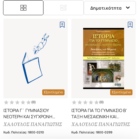
Δημοτικότητα
Εξαντλημένο
Εξαντλημένο
(
0
)
(
0
)
ΙΣΤΟΡΙΑ Γ΄ ΓΥΜΝΑΣΙΟΥ
ΙΣΤΟΡΙΑ ΓΙΑ ΤΟ ΓΥΜΝΑΣΙΟ Β'
ΝΕΟΤΕΡΗ ΚΑΙ ΣΥΓΧΡΟΝΗ
ΤΑΞΗ ΜΕΣΑΙΩΝΙΚΗ ΚΑΙ
(ΠΕΡΙΕΧΕΙ DVD)
ΝΕΟΤΕΡΗ ΙΣΤΟΡΙΑ (ΠΕΡΙΕΧΕΙ
ΧΑΛΟΥΛΟΣ ΠΑΝΑΓΙΩΤΗΣ
ΧΑΛΟΥΛΟΣ ΠΑΝΑΓΙΩΤΗΣ
CD-ROM)
Κωδ. Πολιτείας
:
1800-0210
Κωδ. Πολιτείας
:
1800-0299
ΑΣΚΗΣΕΙΣ ΚΑΙ ΘΕΜΑΤΑ