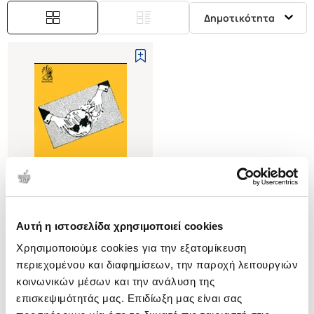
Δημοτικότητα
Αυτή η ιστοσελίδα χρησιμοποιεί cookies
(
0
)
Χρησιμοποιούμε cookies για την εξατομίκευση
Η ΠΟΛΙΤΙΣΤΙΚΗ ΑΥΤΟΝΟΜΙΑ ΣΤΙΣ
ΠΑΓΚΟΣΜΙΕΣ ΕΠΙΚΟΙΝΩΝΙΕΣ
περιεχομένου και διαφημίσεων, την παροχή λειτουργιών
HAMELINK CEES
κοινωνικών μέσων και την ανάλυση της
επισκεψιμότητάς μας. Επιδίωξη μας είναι σας
Κωδ. Πολιτείας
:
2145-0090