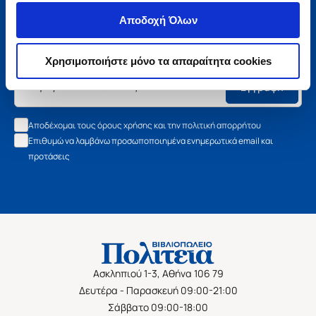
Μάθετε τα νέα της Πολιτείας
Αποδοχή Όλων
Εγγραφείτε στο newsletter μας και μάθετε πρώτοι όλα τα
νέα βιβλία, τις εξαιρετικές τιμές και τις εκδηλώσεις μας.
Χρησιμοποιήστε μόνο τα απαραίτητα cookies
Εγγραφή
Αποδέχομαι τους όρους χρήσης και την πολιτική απορρήτου
Επιθυμώ να λαμβάνω προσωποποιημένα ενημερωτικά email και
προτάσεις
Ασκληπιού 1-3, Αθήνα 106 79
Δευτέρα - Παρασκευή 09:00-21:00
Σάββατο 09:00-18:00