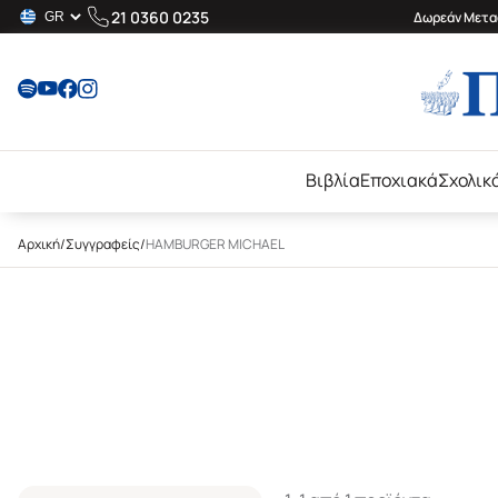
21 0360 0235
Δωρεάν Μεταφ
Βιβλία
Εποχιακά
Σχολικ
Αρχική
/
Συγγραφείς
/
HAMBURGER MICHAEL