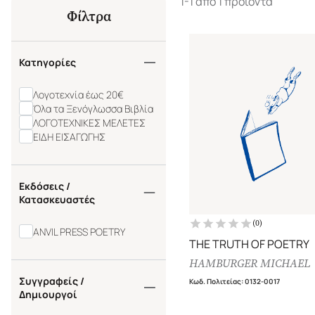
1-1 από 1 προϊόντα
Φίλτρα
Κατηγορίες
Λογοτεχνία έως 20€
Όλα τα Ξενόγλωσσα Βιβλία
ΛΟΓΟΤΕΧΝΙΚΕΣ ΜΕΛΕΤΕΣ
ΕΙΔΗ ΕΙΣΑΓΩΓΗΣ
Εκδόσεις /
Κατασκευαστές
(
0
)
ANVIL PRESS POETRY
THE TRUTH OF POETRY
HAMBURGER MICHAEL
Συγγραφείς /
Κωδ. Πολιτείας
:
0132-0017
Δημιουργοί