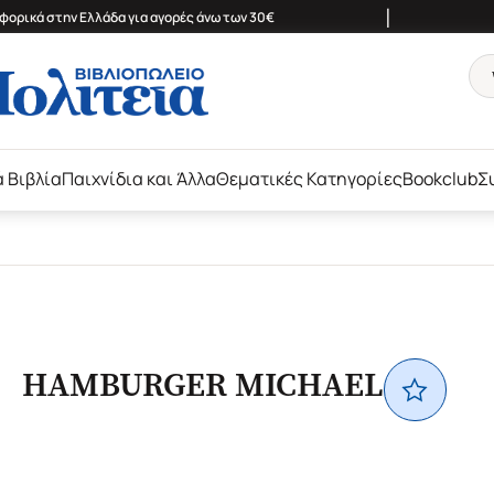
|
ορικά στην Ελλάδα για αγορές άνω των 30€
ά Βιβλία
Παιχνίδια και Άλλα
Θεματικές Κατηγορίες
Bookclub
Σ
HAMBURGER MICHAEL