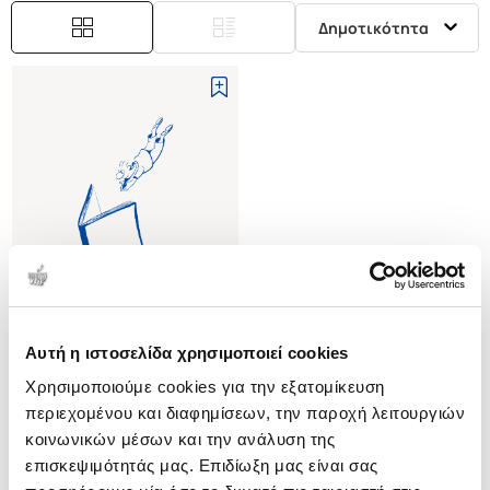
Δημοτικότητα
Αυτή η ιστοσελίδα χρησιμοποιεί cookies
(
0
)
Χρησιμοποιούμε cookies για την εξατομίκευση
(P/B) THE PICTURESQUE
GARDEN IN EUROPE
περιεχομένου και διαφημίσεων, την παροχή λειτουργιών
(050028508X)
HUNT-DIXON JOHN
κοινωνικών μέσων και την ανάλυση της
επισκεψιμότητάς μας. Επιδίωξη μας είναι σας
Κωδ. Πολιτείας
:
4634-1089