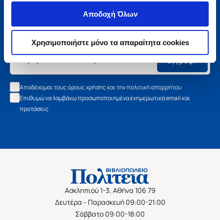
Μάθετε τα νέα της Πολιτείας
Αποδοχή Όλων
Εγγραφείτε στο newsletter μας και μάθετε πρώτοι όλα τα
νέα βιβλία, τις εξαιρετικές τιμές και τις εκδηλώσεις μας.
Χρησιμοποιήστε μόνο τα απαραίτητα cookies
Εγγραφή
Αποδέχομαι τους όρους χρήσης και την πολιτική απορρήτου
Επιθυμώ να λαμβάνω προσωποποιημένα ενημερωτικά email και
προτάσεις
Ασκληπιού 1-3, Αθήνα 106 79
Δευτέρα - Παρασκευή 09:00-21:00
Σάββατο 09:00-18:00