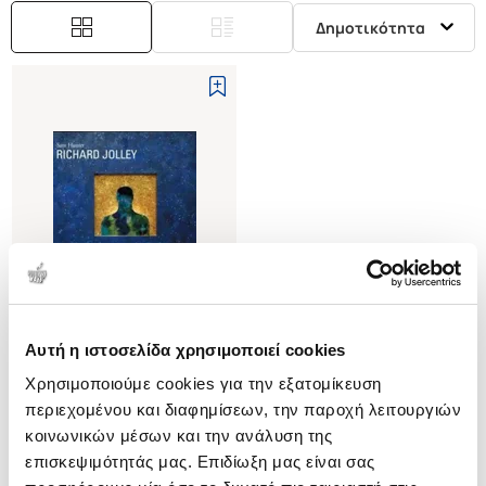
Δημοτικότητα
Αυτή η ιστοσελίδα χρησιμοποιεί cookies
(
0
)
Χρησιμοποιούμε cookies για την εξατομίκευση
(H/B) RICHARD JOLLEY
(8884914167)
περιεχομένου και διαφημίσεων, την παροχή λειτουργιών
HUNTER SAM
κοινωνικών μέσων και την ανάλυση της
επισκεψιμότητάς μας. Επιδίωξη μας είναι σας
Κωδ. Πολιτείας
:
3831-0054