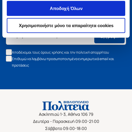
Μάθετε τα νέα της Πολιτείας
Αποδοχή Όλων
Εγγραφείτε στο newsletter μας και μάθετε πρώτοι όλα τα
νέα βιβλία, τις εξαιρετικές τιμές και τις εκδηλώσεις μας.
Χρησιμοποιήστε μόνο τα απαραίτητα cookies
Εγγραφή
Αποδέχομαι τους όρους χρήσης και την πολιτική απορρήτου
Επιθυμώ να λαμβάνω προσωποποιημένα ενημερωτικά email και
προτάσεις
Ασκληπιού 1-3, Αθήνα 106 79
Δευτέρα - Παρασκευή 09:00-21:00
Σάββατο 09:00-18:00