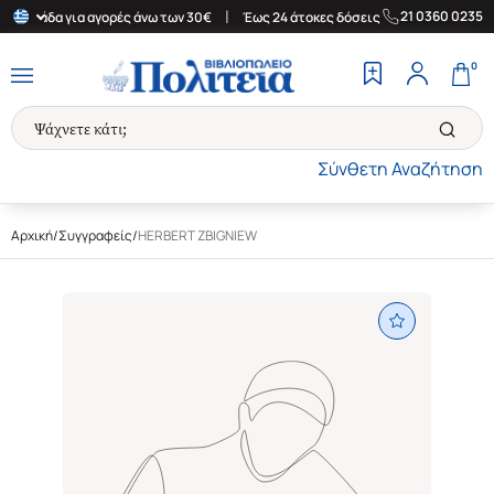
|
|
21 0360 0235
 Ελλάδα για αγορές άνω των 30€
Έως 24 άτοκες δόσεις
Δωρεάν 
0
Σύνθετη Αναζήτηση
Αρχική
/
Συγγραφείς
/
HERBERT ZBIGNIEW