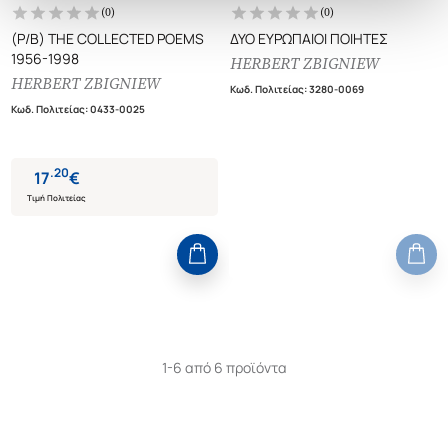
(
0
)
(
0
)
(P/B) THE COLLECTED POEMS
ΔΥΟ ΕΥΡΩΠΑΙΟΙ ΠΟΙΗΤΕΣ
1956-1998
HERBERT ZBIGNIEW
HERBERT ZBIGNIEW
Κωδ. Πολιτείας
:
3280-0069
Κωδ. Πολιτείας
:
0433-0025
.
20
17
€
Τιμή Πολιτείας
1-6 από 6 προϊόντα