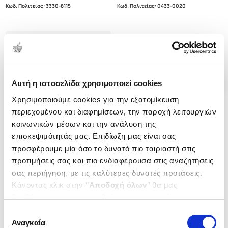
Κωδ. Πολιτείας
:
3330-8115
Κωδ. Πολιτείας
:
0433-0020
.
50
.
85
15
€
10
€
Τιμή Έκδοσης
Τιμή Πολιτείας
Αυτή η ιστοσελίδα χρησιμοποιεί cookies
Χρησιμοποιούμε cookies για την εξατομίκευση
περιεχομένου και διαφημίσεων, την παροχή λειτουργιών
κοινωνικών μέσων και την ανάλυση της
επισκεψιμότητάς μας. Επιδίωξη μας είναι σας
προσφέρουμε μία όσο το δυνατό πιο ταιριαστή στις
προτιμήσεις σας και πιο ενδιαφέρουσα στις αναζητήσεις
σας περιήγηση, με τις καλύτερες δυνατές προτάσεις.
Κάνοντας κλικ στην ‘’
Αποδοχή όλων
’’ θα μας
βοηθήσετε να ανταποκριθούμε στα παραπάνω.
Μπορείτε επίσης να επεξεργαστείτε ποια cookies σας
Επιλογή
Εξαντλημένο
Εξαντλημένο
ενδιαφέρουν και να επιλέξετε από τα παρακάτω με την
Αναγκαία
συγκατάθεσης