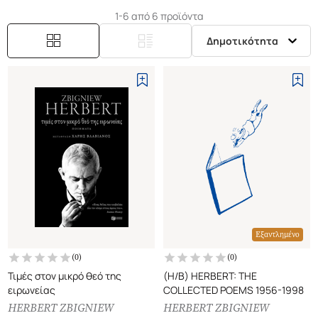
1-6 από 6 προϊόντα
Δημοτικότητα
Εξαντλημένο
(
0
)
(
0
)
Τιμές στον μικρό θεό της
(H/B) HERBERT: THE
ειρωνείας
COLLECTED POEMS 1956-1998
HERBERT ZBIGNIEW
HERBERT ZBIGNIEW