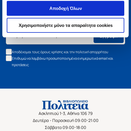
Μάθετε τα νέα της Πολιτείας
Αποδοχή Όλων
Εγγραφείτε στο newsletter μας και μάθετε πρώτοι όλα τα
νέα βιβλία, τις εξαιρετικές τιμές και τις εκδηλώσεις μας.
Χρησιμοποιήστε μόνο τα απαραίτητα cookies
Εγγραφή
Αποδέχομαι τους όρους χρήσης και την πολιτική απορρήτου
Επιθυμώ να λαμβάνω προσωποποιημένα ενημερωτικά email και
προτάσεις
Ασκληπιού 1-3, Αθήνα 106 79
Δευτέρα - Παρασκευή 09:00-21:00
Σάββατο 09:00-18:00