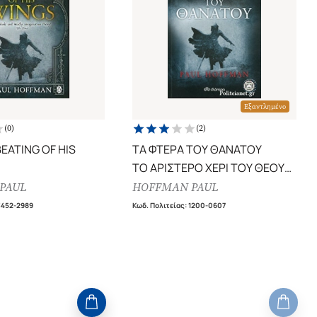
Εξαντλημένο
(
0
)
(
2
)
BEATING OF HIS
ΤΑ ΦΤΕΡΑ ΤΟΥ ΘΑΝΑΤΟΥ
ΤΟ ΑΡΙΣΤΕΡΟ ΧΕΡΙ ΤΟΥ ΘΕΟΥ
(ΤΡΙΤΟ ΒΙΒΛΙΟ)
PAUL
HOFFMAN PAUL
3452-2989
Κωδ. Πολιτείας
:
1200-0607