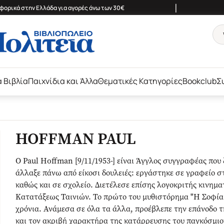
|
ορικά στην Ελλάδα για αγορές άνω των 30€
ά Βιβλία
Παιχνίδια και Άλλα
Θεματικές Κατηγορίες
Bookclub
Σ
HOFFMAN PAUL
Ο Paul Hoffman [9/11/1953-] είναι Άγγλος συγγραφέας που
άλλαξε πάνω από είκοσι δουλειές: εργάστηκε σε γραφείο στ
καθώς και σε σχολείο. Διετέλεσε επίσης λογοκριτής κινη
Κατατάξεως Ταινιών. Το πρώτο του μυθιστόρημα "Η Σοφία
χρόνια. Ανάμεσα σε όλα τα άλλα, προέβλεπε την επάνοδο τ
και τον ακριβή χαρακτήρα της κατάρρευσης του παγκόσμιο