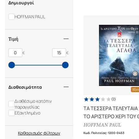
Δημιουργοί
HOFFMAN PAUL
Τιμή
€
€
Διαθεσιμότητα
Εξα
(
2
)
Διαθέσιμο κατόπιν
παραγγελίας
ΤΑ ΤΕΣΣΕΡΑ ΤΕΛΕΥΤΑΙΑ
Εξαντλημένο
ΤΟ ΑΡΙΣΤΕΡΟ ΧΕΡΙ ΤΟΥ
(ΔΕΥΤΕΡΟ ΒΙΒΛΙΟ)
HOFFMAN PAUL
Καθαρισμός
Κωδ. Πολιτείας
:
1200-0453