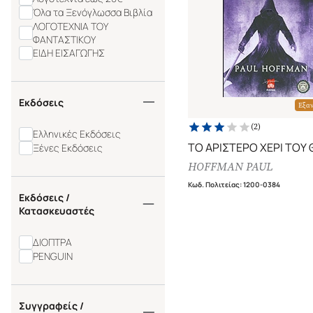
Όλα τα Ξενόγλωσσα Βιβλία
ΛΟΓΟΤΕΧΝΙΑ ΤΟΥ
ΦΑΝΤΑΣΤΙΚΟΥ
ΕΙΔΗ ΕΙΣΑΓΩΓΗΣ
Εκδόσεις
Εξα
(
2
)
Ελληνικές Εκδόσεις
ΤΟ ΑΡΙΣΤΕΡΟ ΧΕΡΙ ΤΟΥ
Ξένες Εκδόσεις
HOFFMAN PAUL
Κωδ. Πολιτείας
:
1200-0384
Εκδόσεις /
Κατασκευαστές
ΔΙΟΠΤΡΑ
PENGUIN
Συγγραφείς /