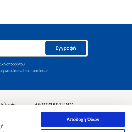
Εγγραφή
τική απορρήτου
ερωτικά email και προτάσεις
 Πελατών
ΑΚΟΛΟΥΘΗΣΤΕ ΜΑΣ
σεις
Αποδοχή Όλων
χή