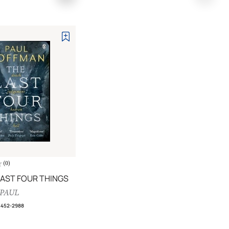
(
0
)
LAST FOUR THINGS
PAUL
3452-2988