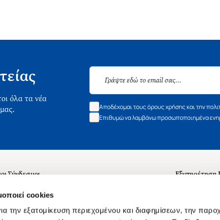
τείας
οι όλα τα νέα
Αποδέχομαι τους όρους χρήσης και την πολι
 μας.
Επιθυμώ να λαμβάνω προσωποποιημένα ενημ
οι Σύνδεσμοι
Εξυπηρέτηση
ά με εμάς
Συχνές ερωτή
μοποιεί cookies
 Εργασίας
Επικοινωνία
ια την εξατομίκευση περιεχομένου και διαφημίσεων, την παρο