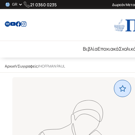
21 0360 0235
Δωρεάν Μεταφ
Βιβλία
Εποχιακά
Σχολικ
Αρχική
/
Συγγραφείς
/
HOFFMAN PAUL