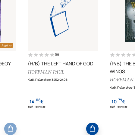
ντλημένο
(
0
)
 ΘΕΟΥ
(H/B) THE LEFT HAND OF GOD
(P/B) THE 
WINGS
HOFFMAN PAUL
HOFFMAN 
Κωδ. Πολιτείας
:
3452-2408
Κωδ. Πολιτείας
:
.
08
.
79
14
€
10
€
Τιμή Πολιτείας
Τιμή Πολιτείας