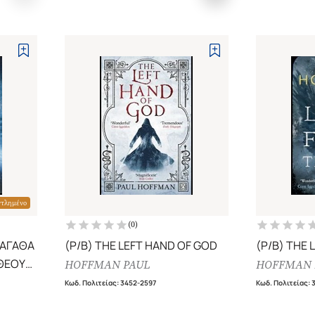
ντλημένο
(
0
)
 ΑΓΑΘΑ
(P/B) THE LEFT HAND OF GOD
(P/B) THE 
 ΘΕΟΥ
HOFFMAN PAUL
HOFFMAN 
Κωδ. Πολιτείας
:
3452-2597
Κωδ. Πολιτείας
: